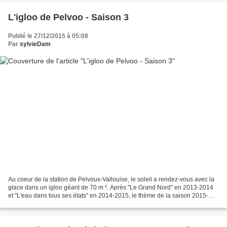
L'igloo de Pelvoo - Saison 3
Publié le 27/12/2015 à 05:08
Par
sylvieDam
Au coeur de la station de Pelvoux-Vallouise, le soleil a rendez-vous avec la
glace dans un igloo géant de 70 m ². Après "Le Grand Nord" en 2013-2014
et "L'eau dans tous ses états" en 2014-2015, le thème de la saison 2015-
2016, "Variations autour du soleil"...