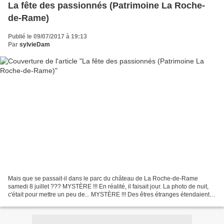
La fête des passionnés (Patrimoine La Roche-
de-Rame)
Publié le 09/07/2017 à 19:13
Par
sylvieDam
Mais que se passait-il dans le parc du château de La Roche-de-Rame
samedi 8 juillet ??? MYSTÈRE !!! En réalité, il faisait jour. La photo de nuit,
c'était pour mettre un peu de... MYSTÈRE !!! Des êtres étranges étendaient
une curieuse lessive... ... Des...