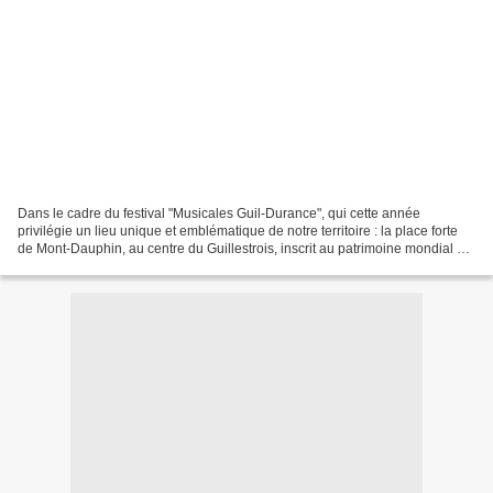
Dans le cadre du festival "Musicales Guil-Durance", qui cette année
privilégie un lieu unique et emblématique de notre territoire : la place forte
de Mont-Dauphin, au centre du Guillestrois, inscrit au patrimoine mondial de
l’humanité par l’UNESCO. Pour...