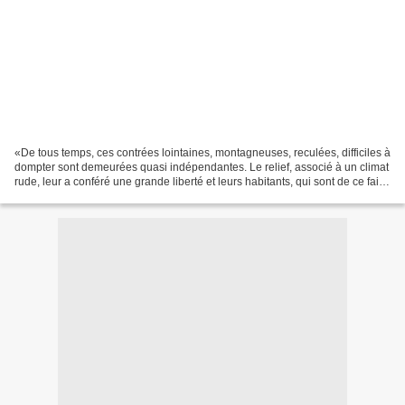
«De tous temps, ces contrées lointaines, montagneuses, reculées, difficiles à
dompter sont demeurées quasi indépendantes. Le relief, associé à un climat
rude, leur a conféré une grande liberté et leurs habitants, qui sont de ce fait
des gens difficilement...