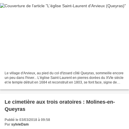
Le village d'Arvieux, au pied du col d'Izoard côté Queyras, sommeille encore
un peu dans l'hiver... L'église Saint-Laurent en pierres dorées du XVIe siècle
et le temple détruit en 1684 et reconstruit en 1803, se font face, signe de
tolérance religieuse......
Le cimetière aux trois oratoires : Molines-en-
Queyras
Publié le 03/03/2018 à 09:58
Par
sylvieDam