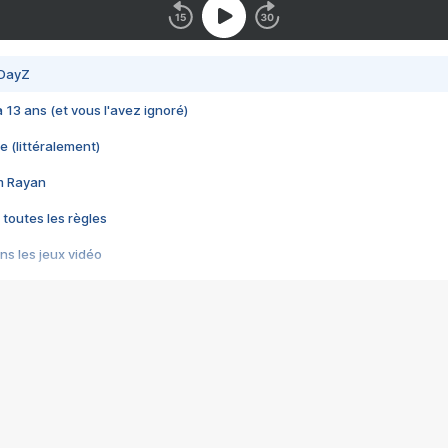
 DayZ
 a 13 ans (et vous l'avez ignoré)
e (littéralement)
im Rayan
 toutes les règles
s les jeux vidéo
us choquant de Rockstar ? - Le scandale BULLY
e plus moche de Steam
du RÊVE tourne au CAUCHEMAR
pendant 8 heures
it… à tort