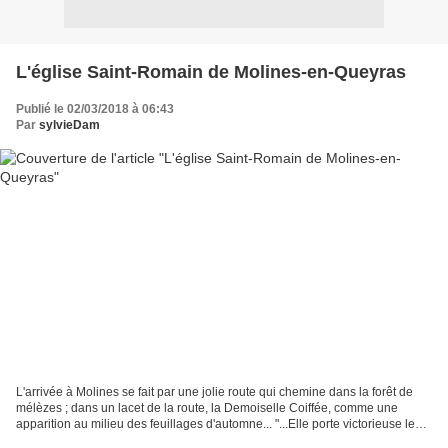
L'église Saint-Romain de Molines-en-Queyras
Publié le 02/03/2018 à 06:43
Par
sylvieDam
L'arrivée à Molines se fait par une jolie route qui chemine dans la forêt de
mélèzes ; dans un lacet de la route, la Demoiselle Coiffée, comme une
apparition au milieu des feuillages d'automne... "...Elle porte victorieuse le
bloc noir de rocher, ancien...