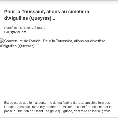
Pour la Toussaint, allons au cimetière
d'Aiguilles (Queyras)...
Publié le 01/11/2017 à 06:12
Par
sylvieDam
Est-ce parce que je n'ai personne de ma famille dans aucun cimetière des
Hautes-Alpes que j'aime m'y promener ? Visiter un cimetière, c'est marier le
passé au futur en poussant une grille qui grince, c'est faire crisser le gravier
sous ses pas dans le...