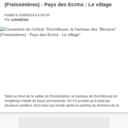
(Freissinières) - Pays des Ecrins : Le village
Publié le 03/08/2014 à 06:00
Par
sylvieDam
Situé au fond de la vallée de Freissinières, le hameau de Dormillouse fut
longtemps habité de façon permanente. On n'y accède qu'à pied par
plusieurs sentiers, dont celui qui monte après le parking du terminus de la
route, sur la rive gauche du torrent...