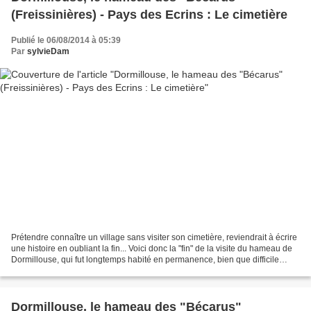
(Freissinières) - Pays des Ecrins : Le cimetière
Publié le 06/08/2014 à 05:39
Par
sylvieDam
Prétendre connaître un village sans visiter son cimetière, reviendrait à écrire
une histoire en oubliant la fin... Voici donc la "fin" de la visite du hameau de
Dormillouse, qui fut longtemps habité en permanence, bien que difficile
d'accès, après une...
Dormillouse, le hameau des "Bécarus"