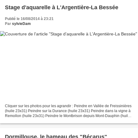
Stage d'aquarelle à L'Argentière-La Bessée
Publié le 16/08/2014 à 23:21
Par
sylvieDam
Cliquer sur les photos pour les agrandir : Peindre en Vallée de Freissinières
(huile 23x31) Peindre sur la Durance (huile 23x31) Peindre dans la vigne à
Remollon (huile 23x31) Peindre le Montbrison depuis Mont-Dauphin (huile
23x32) Brume (technique mixte...
Dormillouse, le hameau des "Bécarus"