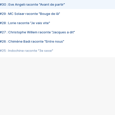
#30 : Eve Angeli raconte "Avant de partir"
#29 : MC Solaar raconte "Bouge de là"
28 : Lorie raconte "Je vais vite"
#27 : Christophe Willem raconte "Jacques a dit"
#26 : Chimène Badi raconte "Entre nous"
#25 : Indochine raconte "3e sexe"
#24 : Zaho raconte "C'est chelou"
#23 : Patrick Bruel raconte "Au café des délices"
#22 : Kyo raconte "Le chemin"
#21 : Nolwenn Leroy raconte "Cassé"
#20 : Patrick Hernandez raconte "Born to be alive"
#19 : Lorie raconte "Près de moi"