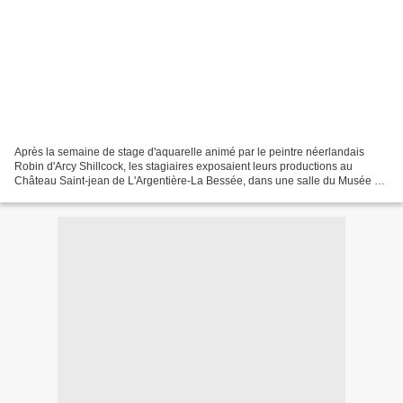
Après la semaine de stage d'aquarelle animé par le peintre néerlandais
Robin d'Arcy Shillcock, les stagiaires exposaient leurs productions au
Château Saint-jean de L'Argentière-La Bessée, dans une salle du Musée de
la mine. Pendant tout un week-end, les...