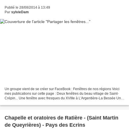
Publié le 28/08/2014 à 13:49
Par
sylvieDam
Un groupe vient de se créer sur FaceBook : Fenêtres de nos régions Voici
mes publications sur cette page : Deux fenêtres du beau village de Saint-
Crépin... Une fenêtre avec fresques du XVIIIe à L'Argentière-La Bessée Une
fenêtre aux volets peints à Gap....
Chapelle et oratoires de Ratière - (Saint Martin
de Queyrières) - Pays des Ecrins