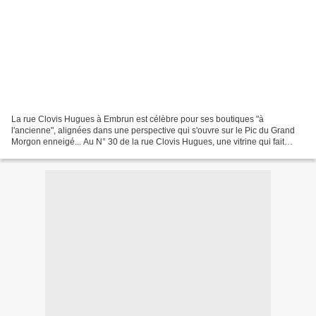
La rue Clovis Hugues à Embrun est célèbre pour ses boutiques "à
l'ancienne", alignées dans une perspective qui s'ouvre sur le Pic du Grand
Morgon enneigé... Au N° 30 de la rue Clovis Hugues, une vitrine qui fait
rêver, a ouvert il y a trois semaines......