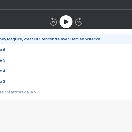
bey Maguire, c'est lui ! Rencontre avec Damien Witecka
e 6
e 5
e 4
e 3
s créatrices de la VF !
e 2
e 1
e Mektoub My Love arrive enfin ! Rencontre avec Shaïn Boumedine et Sal