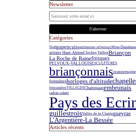
Newsletter
Catégories
gapençais
Noël
patrimoine religieux
Mont-Dauphin
g
Briançon
artistes Haut-Alpins
Cloches Vallier
La Roche de Rame
fresques
PELVOUX-VALLOUISE
SCULPTURES
briançonnais
oratoires
cime
chapelle
horloges d'altitude
fontaines
embrunais
Champsaur
freissinières
VILLAGES
cadran solaire
Pays des Ecri
guillestrois
queyras
Vallée de la Clarée
L'Argentière-La Bessée
Articles récents