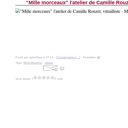
"Mille morceaux" l'atelier de Camille Rouze
Posté par sylvieDam à 07:12 -
Commentaires [
…
]
- Permalien [
#
]
Tags:
Mont-Dauphin
,
vitraux
Vous aimez ?
0 vote