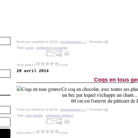
Posté par sylvieDam à 18:29 -
Commentaires [
…
]
- Permalien [
#
]
Tags:
conte
,
traditions et coutumes
Vous aimez ?
0 vote
20 avril 2014
Coqs en tous ge
Ce coq en chocolat, avec toutes ses plume
un bec par lequel s'échappe un chant... 
60 cm est l'oeuvre du pâtissier de L
Posté par sylvieDam à 08:36 -
Commentaires [
…
]
- Permalien [
#
]
Tags:
juste insolite
,
patrimoine religieux
Vous aimez ?
0 vote