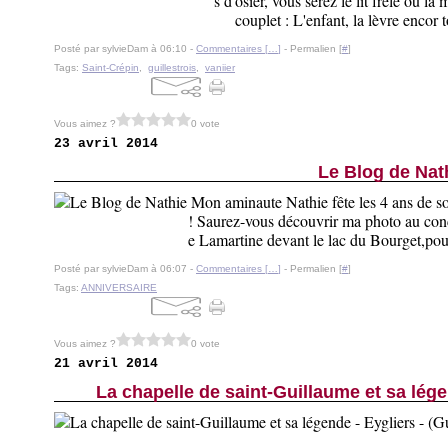
s d'osier, vous serez le lit frêle où l
couplet : L'enfant, la lèvre encor t
Posté par sylvieDam à 06:10 -
Commentaires [
…
]
- Permalien [
#
]
Tags:
Saint-Crépin
,
guillestrois
,
vaniier
Vous aimez ?
0 vote
23 avril 2014
Le Blog de Nat
Mon aminaute Nathie fête les 4 ans de s
! Saurez-vous découvrir ma photo au con
e Lamartine devant le lac du Bourget,pour
Posté par sylvieDam à 06:07 -
Commentaires [
…
]
- Permalien [
#
]
Tags:
ANNIVERSAIRE
Vous aimez ?
0 vote
21 avril 2014
La chapelle de saint-Guillaume et sa légen