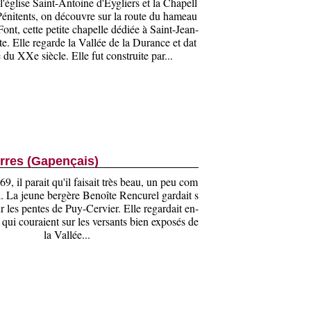
l'église Saint-Antoine d'Eygliers et la Chapell
Pénitents, on découvre sur la route du hameau
ont, cette petite chapelle dédiée à Saint-Jean-
te. Elle regarde la Vallée de la Durance et dat
 du XXe siècle. Elle fut construite par...
erres (Gapençais)
, il parait qu'il faisait très beau, un peu com
. La jeune bergère Benoîte Rencurel gardait s
r les pentes de Puy-Cervier. Elle regardait en-
 qui couraient sur les versants bien exposés de
la Vallée...