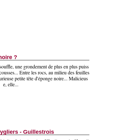
 noire ?
n souffle, une grondement de plus en plus puiss
ousses... Entre les rocs, au milieu des feuilles
urieuse petite tête d'éponge noire... Malicieus
e, elle...
gliers - Guillestrois