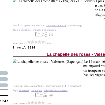
Après 
e des 
de La F
Baptis
e
Posté par sylvieDam à 09:18 -
Commentaires [
…
]
- Permalien [
#
]
Tags:
guillestrois
,
chapelles et oratoires
Vous aimez ?
0 vote
8 avril 2014
La chapelle des roses - Vals
Le 14 mars 1669
me aujourd'hui
on troupeau su
bas, les vignes
Posté par sylvieDam à 05:51 -
Commentaires [
…
]
- Permalien [
#
]
Tags:
cimetière
,
gapençais
,
chapelles et oratoires
8 542
Vous aimez ?
0 vote