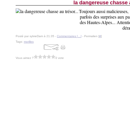
la dangereuse chasse a
Toujours aussi malicieuses, 
parfois des surprises aux pa
des Hautes-Alpes... Attentio
déra
Posté par sylvieDam à 21:35 -
Commentaires [
…
]
- Permalien [
#
]
Tags:
morilles
Vous aimez ?
0 vote