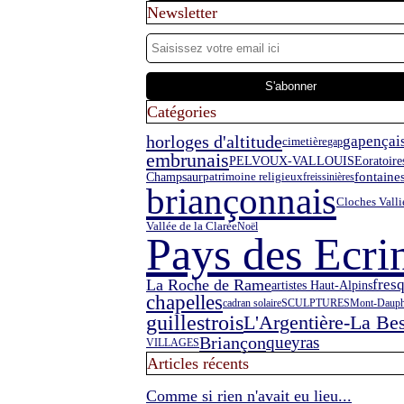
Newsletter
Catégories
horloges d'altitude
gapençai
cimetière
gap
embrunais
PELVOUX-VALLOUISE
oratoire
fontaine
Champsaur
patrimoine religieux
freissinières
briançonnais
Cloches Valli
Vallée de la Clarée
Noël
Pays des Ecri
La Roche de Rame
fres
artistes Haut-Alpins
chapelles
cadran solaire
SCULPTURES
Mont-Dauph
guillestrois
L'Argentière-La Be
Briançon
queyras
VILLAGES
Articles récents
Comme si rien n'avait eu lieu...