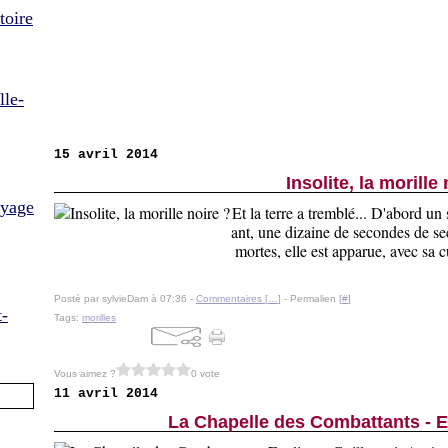
toire
lle-
15 avril 2014
Insolite, la morille
oyage
Et la terre a tremblé... D'abord u
ant, une dizaine de secondes de sec
mortes, elle est apparue, avec sa c
Posté par sylvieDam à 07:36 -
Commentaires [
…
]
- Permalien [
#
]
t-
Tags:
morilles
Vous aimez ?
0 vote
11 avril 2014
La Chapelle des Combattants - Ey