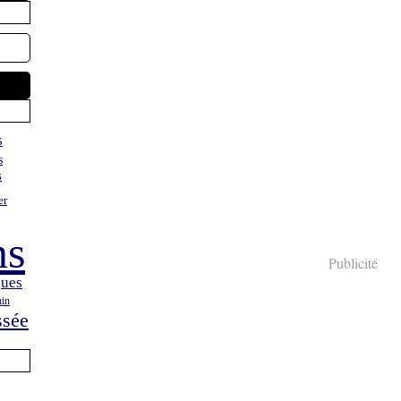
s
s
s
er
ns
Publicité
ques
in
ssée