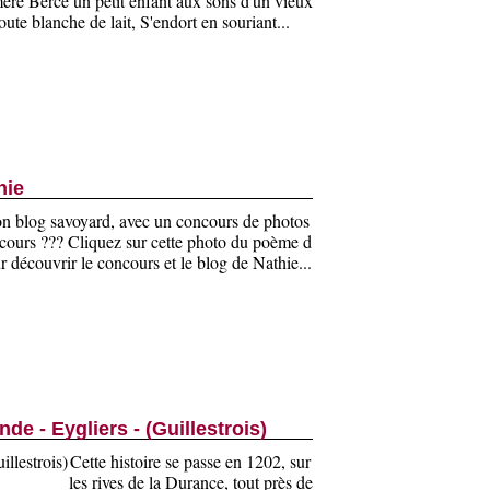
a mère Berce un petit enfant aux sons d'un vieux
oute blanche de lait, S'endort en souriant...
hie
on blog savoyard, avec un concours de photos
cours ??? Cliquez sur cette photo du poème d
 découvrir le concours et le blog de Nathie...
de - Eygliers - (Guillestrois)
Cette histoire se passe en 1202, sur
les rives de la Durance, tout près de