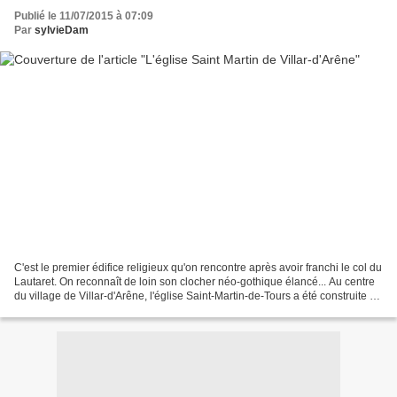
Publié le 11/07/2015 à 07:09
Par
sylvieDam
C'est le premier édifice religieux qu'on rencontre après avoir franchi le col du
Lautaret. On reconnaît de loin son clocher néo-gothique élancé... Au centre
du village de Villar-d'Arêne, l'église Saint-Martin-de-Tours a été construite en
tuf doré du Lautaret,...