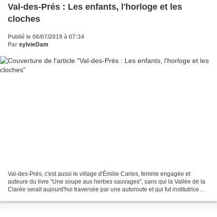
Val-des-Prés : Les enfants, l'horloge et les
cloches
Publié le 06/07/2019 à 07:34
Par
sylvieDam
Val-des-Prés, c'est aussi le village d'Émilie Carles, femme engagée et
auteure du livre "Une soupe aux herbes sauvages", sans qui la Vallée de la
Clarée serait aujourd'hui traversée par une autoroute et qui fut institutrice
dans l'école du village. Sur...