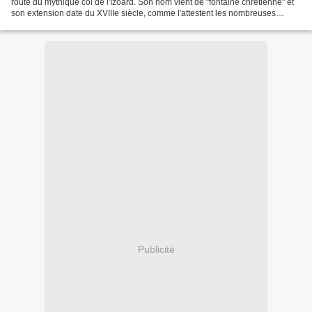
route du mythique col de l'Izoard. Son nom vient de "fontaine chrétienne" et
son extension date du XVIIIe siècle, comme l'attestent les nombreuses
pierres gravées des maisons...
Publicité