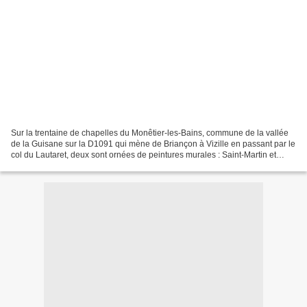
Sur la trentaine de chapelles du Monêtier-les-Bains, commune de la vallée
de la Guisane sur la D1091 qui mène de Briançon à Vizille en passant par le
col du Lautaret, deux sont ornées de peintures murales : Saint-Martin et
Saint-André. Commençons par...