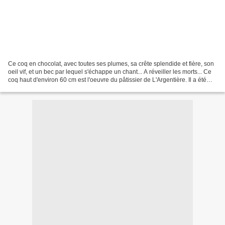
Ce coq en chocolat, avec toutes ses plumes, sa crête splendide et fière, son
oeil vif, et un bec par lequel s'échappe un chant... A réveiller les morts... Ce
coq haut d'environ 60 cm est l'oeuvre du pâtissier de L'Argentière. Il a été
confectionné pour...