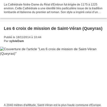
La Cathédrale Notre-Dame du Réal d'Embrun fut érigée de 1175 à 1225
environ. Cette Cathédrale a une identité très particulière issue de la tradition
lombarde et italienne du premier art roman. Son style a inspiré celui d’un
grand nombre des églises romanes...
Les 6 croix de mission de Saint-Véran (Queyras)
Publié le 18/11/2014 à 10:44
Par
sylvieDam
A 2040 mètres d'ailtitude, Saint-Véran est la plus haute commune d'Europe.