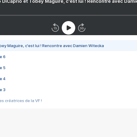
 DiCaprio et Tobey Maguire, c'est lui ! Rencontre avec Dam
bey Maguire, c'est lui ! Rencontre avec Damien Witecka
e 6
e 5
e 4
e 3
s créatrices de la VF !
e 2
e 1
e Mektoub My Love arrive enfin ! Rencontre avec Shaïn Boumedine et Sal