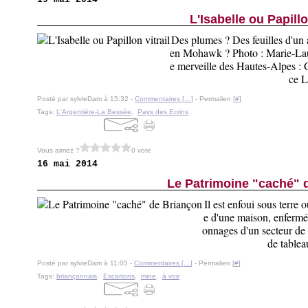
L'Isabelle ou Papillo
Des plumes ? Des feuilles d'un a
en Mohawk ? Photo : Marie-Laur
e merveille des Hautes-Alpes : 
ce L
Posté par sylvieDam à 15:32 -
Commentaires [
…
]
- Permalien [
#
]
Tags:
L'Argentière-La Bessée
,
Pays des Ecrins
Vous aimez ?
0 vote
16 mai 2014
Le Patrimoine "caché" 
Il est enfoui sous terre 
e d'une maison, enfermé 
onnages d'un secteur de l
de tablea
Posté par sylvieDam à 11:05 -
Commentaires [
…
]
- Permalien [
#
]
Tags:
briançonnais
,
Escartons
,
mine
,
à voir