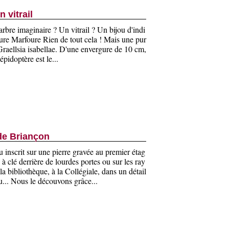
n vitrail
rbre imaginaire ? Un vitrail ? Un bijou d'indi
e Marfoure Rien de tout cela ! Mais une pur
Graellsia isabellae. D'une envergure de 10 cm,
épidoptère est le...
de Briançon
ou inscrit sur une pierre gravée au premier étag
à clé derrière de lourdes portes ou sur les ray
a bibliothèque, à la Collégiale, dans un détail
u... Nous le découvons grâce...