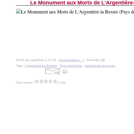
Le Monument aux Morts de L'Argentière-
Posté par sylvieDam à 21:08 -
Commentaires [
…
]
- Permalien [
#
]
Tags:
L'Argentière-La Bessée
,
Pays des Ecrins
,
monuments aux morts
Vous aimez ?
0 vote