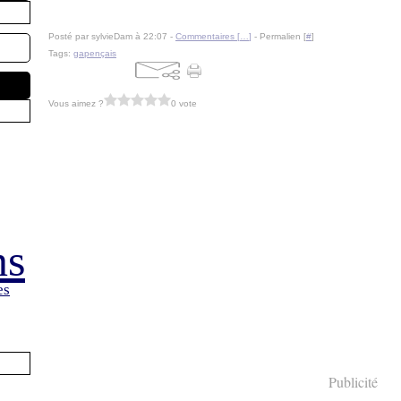
Posté par sylvieDam à 22:07 -
Commentaires [
…
]
- Permalien [
#
]
Tags:
gapençais
Vous aimez ?
0 vote
ns
es
Publicité