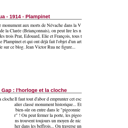
ua - 1914 - Plampinet
le monument aux morts de Névache dans la V
 de la Clarée (Briançonnais), on peut lire les n
es trois Prat, Edouard, Elie et François, tous t
de Plampinet et qui ont déjà fait l'objet d'un art
le sur ce blog. Jean Victor Rua ne figure...
e Gap : l'horloge et la cloche
Il faut tout d'abor d emprunter cet esc
alier classé monument historique... Et
bien-sûr on entre dans le "pigeonnie
r" ! On peut fermer la porte, les pigeo
ns trouvent toujours un moyen de nic
her dans les beffrois... On traverse un