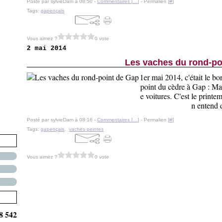
Posté par sylvieDam à 08:50 -
Commentaires [
…
]
- Permalien [
#
]
Tags:
gapençais
Vous aimez ?
0 vote
2 mai 2014
Les vaches du rond-po
1er mai 2014, c'était le b
point du cèdre à Gap : Ma
e voitures. C'est le printem
n entend d
Posté par sylvieDam à 08:16 -
Commentaires [
…
]
- Permalien [
#
]
Tags:
gapençais
,
vaches peintes
Vous aimez ?
0 vote
8 542