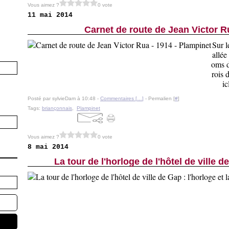
Vous aimez ?
0 vote
11 mai 2014
Carnet de route de Jean Victor R
Sur 
allée
oms d
rois 
ic
Posté par sylvieDam à 10:48 -
Commentaires [
…
]
- Permalien [
#
]
Tags:
briançonnais
,
Plampinet
Vous aimez ?
0 vote
8 mai 2014
La tour de l'horloge de l'hôtel de ville d