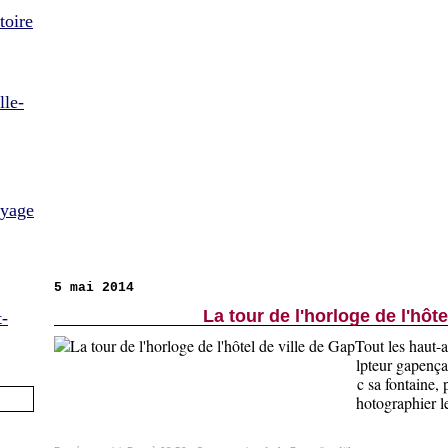
toire
lle-
oyage
5 mai 2014
La tour de l'horloge de l'hôte
t-
Tout les haut-
lpteur gapença
c sa fontaine, 
hotographier le