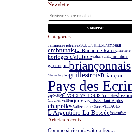
Newsletter
Catégories
Champsaur
patrimoine religieux
SCULPTURES
embrunais
La Roche de Rame
cimetière
horloges d'altitude
fontaines
cadran solaire
briançonnais
gapençais
guillestrois
Briançon
Mont-Dauphin
Pays des Ecri
fresqu
PELVOUX-VALLOUISE
oratoires
gap
Noël
queyras
artistes Haut-Alpins
Cloches Vallier
chapelles
Vallée de la Clarée
VILLAGES
L'Argentière-La Bessée
freissinières
Articles récents
Comme si rien n'avait eu lieu...