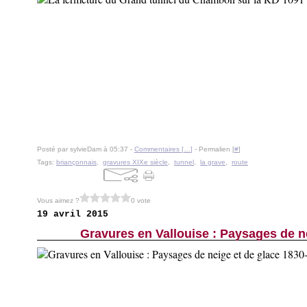
Posté par sylvieDam à 05:37 -
Commentaires [
…
]
- Permalien [
#
]
Tags:
briançonnais
,
gravures XIXe siècle
,
tunnel
,
la grave
,
route
Vous aimez ?
0 vote
19 avril 2015
Gravures en Vallouise : Paysages de n