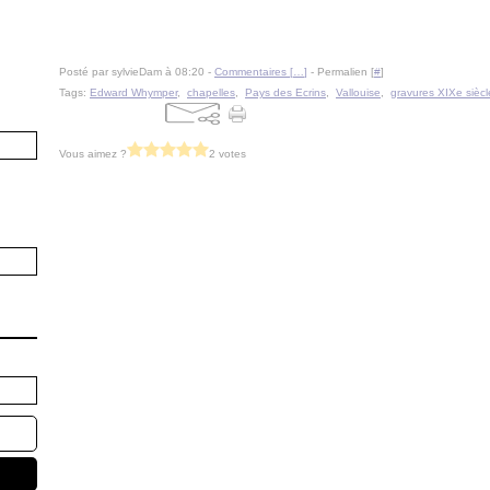
Posté par sylvieDam à 08:20 -
Commentaires [
…
]
- Permalien [
#
]
Tags:
Edward Whymper
,
chapelles
,
Pays des Ecrins
,
Vallouise
,
gravures XIXe siècl
Vous aimez ?
2 votes