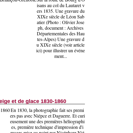
isans au col du Lautaret v
ers 1835. Une gravure du
XIXe siècle de Léon Sab
atier (Photo : Olivier Jose
ph, document : Archives
Départementales des Hau
tes-Alpes) Une gravure d
u XIXe siècle (voir article
ici) pour illustrer un événe
ment...
eige et de glace 1830-1860
En 1830, la photographie fait ses premi
ers pas avec Niépce et Daguerre. Et curi
eusement une des premières héliographi
es, première technique d'impression d'i
mages mise au point par Nicéphore Nié