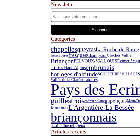
Newsletter
Catégories
chapelles
queyras
La Roche de Rame
fresques
Champsaur
freissinières
Cloches Vallier
Briançon
PELVOUX-VALLOUISE
cimetière
ga
embrunais
artistes Haut-Alpins
horloges d'altitude
SCULPTURES
VILLAGES
oratoires
Vallée de la Clarée
Pays des Ecri
guillestrois
gapençais
cadran solaire
Mont-Da
L'Argentière-La Bessée
fontaines
briançonnais
patrimoine religieux
Articles récents