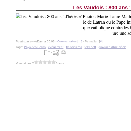
Les Vaudois : 800 ans 
Photo : Marie-Laure Marf
le de Latran où le Pape Inn
que catholique contre les
ure une sé
Posté par sylvieDam à 05:03 -
Commentaires [
…
]
- Permalien [
#
]
Tags:
Pays des Ecrins
,
événement
,
freissinières
,
felix neff
,
gravures XIXe siècle
Vous aimez ?
0 vote