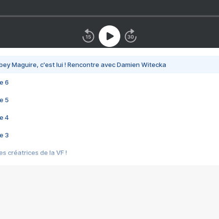
bey Maguire, c'est lui ! Rencontre avec Damien Witecka
e 6
e 5
e 4
e 3
s créatrices de la VF !
e 2
e 1
e Mektoub My Love arrive enfin ! Rencontre avec Shaïn Boumedine et Sal