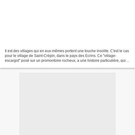
Il est des villages qui en eux-mêmes portent une touche insolite. C'est le cas
pour le village de Saint-Crépin, dans le pays des Ecrins. Ce "village-
escargot" posé sur un promontoire rocheux, a une histoire particulière, qui
remonte aux Ligures et aux...