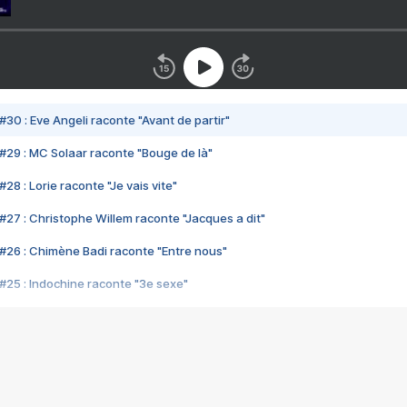
#30 : Eve Angeli raconte "Avant de partir"
#29 : MC Solaar raconte "Bouge de là"
28 : Lorie raconte "Je vais vite"
#27 : Christophe Willem raconte "Jacques a dit"
#26 : Chimène Badi raconte "Entre nous"
#25 : Indochine raconte "3e sexe"
#24 : Zaho raconte "C'est chelou"
#23 : Patrick Bruel raconte "Au café des délices"
#22 : Kyo raconte "Le chemin"