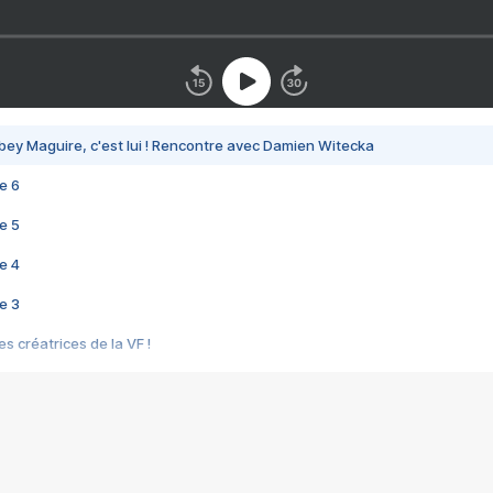
bey Maguire, c'est lui ! Rencontre avec Damien Witecka
e 6
e 5
e 4
e 3
s créatrices de la VF !
e 2
e 1
e Mektoub My Love arrive enfin ! Rencontre avec Shaïn Boumedine et Sal