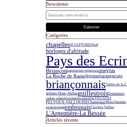
Newsletter
Catégories
chapelles
SCULPTURES
Noël
horloges d'altitude
Pays des Ecri
Briançon
queyras
patrimoine religieux
La Roche de Rame
fresques
gapençais
briançonnais
Vallée de la C
guillestrois
fontaines
artistes Haut-Alpins
cadran solaire
freissinières
cimetière
VILLAGES
PELVOUX-VALLOUISE
Champsaur
Mont-Dauphin
embrunais
oratoires
gap
Cloches Vallier
L'Argentière-La Bessée
Articles récents