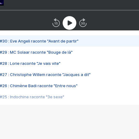
#30 : Eve Angeli raconte "Avant de partir"
#29 : MC Solaar raconte "Bouge de là"
28 : Lorie raconte "Je vais vite"
#27 : Christophe Willem raconte "Jacques a dit"
#26 : Chimène Badi raconte "Entre nous"
#25 : Indochine raconte "3e sexe"
#24 : Zaho raconte "C'est chelou"
#23 : Patrick Bruel raconte "Au café des délices"
#22 : Kyo raconte "Le chemin"