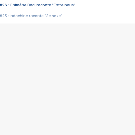
#26 : Chimène Badi raconte "Entre nous"
#25 : Indochine raconte "3e sexe"
#24 : Zaho raconte "C'est chelou"
#23 : Patrick Bruel raconte "Au café des délices"
#22 : Kyo raconte "Le chemin"
#21 : Nolwenn Leroy raconte "Cassé"
#20 : Patrick Hernandez raconte "Born to be alive"
#19 : Lorie raconte "Près de moi"
#18 : Michael Jones raconte "A nos actes manqués" (avec Jean-Jacque
#17 : Khaled raconte "Aïcha"
#16 : Corneille raconte "Parce qu'on vient de loin"
#15 : Indochine raconte "L'aventurier"