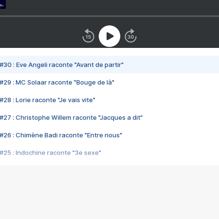
#30 : Eve Angeli raconte "Avant de partir"
#29 : MC Solaar raconte "Bouge de là"
28 : Lorie raconte "Je vais vite"
#27 : Christophe Willem raconte "Jacques a dit"
#26 : Chimène Badi raconte "Entre nous"
#25 : Indochine raconte "3e sexe"
#24 : Zaho raconte "C'est chelou"
#23 : Patrick Bruel raconte "Au café des délices"
#22 : Kyo raconte "Le chemin"