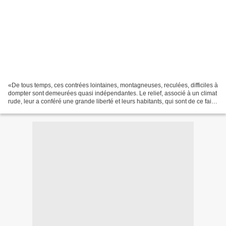
«De tous temps, ces contrées lointaines, montagneuses, reculées, difficiles à
dompter sont demeurées quasi indépendantes. Le relief, associé à un climat
rude, leur a conféré une grande liberté et leurs habitants, qui sont de ce fait
des gens difficilement...