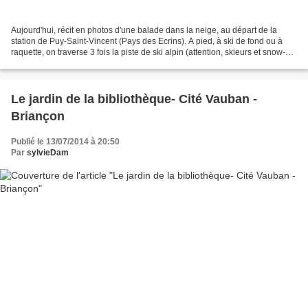
Aujourd'hui, récit en photos d'une balade dans la neige, au départ de la
station de Puy-Saint-Vincent (Pays des Ecrins). A pied, à ski de fond ou à
raquette, on traverse 3 fois la piste de ski alpin (attention, skieurs et snow-
boarders lancés,presqu'aussi...
Le jardin de la bibliothèque- Cité Vauban -
Briançon
Publié le 13/07/2014 à 20:50
Par
sylvieDam