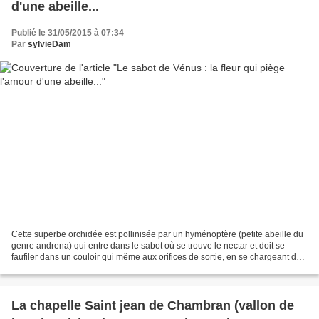
d'une abeille...
Publié le 31/05/2015 à 07:34
Par
sylvieDam
Cette superbe orchidée est pollinisée par un hyménoptère (petite abeille du
genre andrena) qui entre dans le sabot où se trouve le nectar et doit se
faufiler dans un couloir qui même aux orifices de sortie, en se chargeant du
pollen de l’orchidée. Cypripedium...
La chapelle Saint jean de Chambran (vallon de