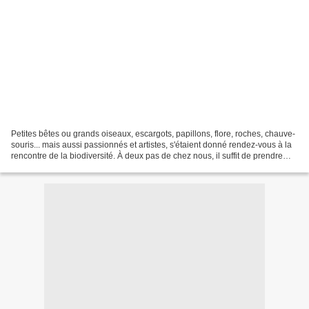
Petites bêtes ou grands oiseaux, escargots, papillons, flore, roches, chauve-
souris... mais aussi passionnés et artistes, s'étaient donné rendez-vous à la
rencontre de la biodiversité. À deux pas de chez nous, il suffit de prendre
son temps, regarder...