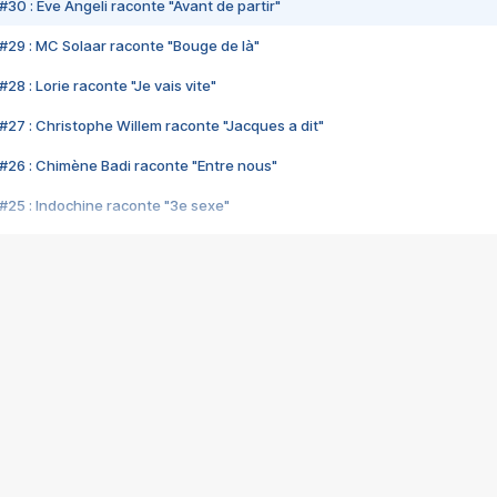
#30 : Eve Angeli raconte "Avant de partir"
#29 : MC Solaar raconte "Bouge de là"
28 : Lorie raconte "Je vais vite"
#27 : Christophe Willem raconte "Jacques a dit"
#26 : Chimène Badi raconte "Entre nous"
#25 : Indochine raconte "3e sexe"
#24 : Zaho raconte "C'est chelou"
#23 : Patrick Bruel raconte "Au café des délices"
#22 : Kyo raconte "Le chemin"
#21 : Nolwenn Leroy raconte "Cassé"
#20 : Patrick Hernandez raconte "Born to be alive"
#19 : Lorie raconte "Près de moi"
#18 : Michael Jones raconte "A nos actes manqués" (avec Jean-Jacque