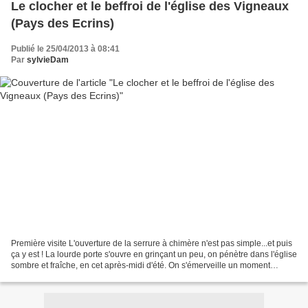
Le clocher et le beffroi de l'église des Vigneaux
(Pays des Ecrins)
Publié le 25/04/2013 à 08:41
Par
sylvieDam
Première visite L'ouverture de la serrure à chimère n'est pas simple...et puis
ça y est ! La lourde porte s'ouvre en grinçant un peu, on pénètre dans l'église
sombre et fraîche, en cet après-midi d'été. On s'émerveille un moment
devant les fresques murales,...