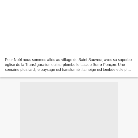
Pour Noël nous sommes allés au village de Saint-Sauveur, avec sa superbe
église de la Transfiguration qui surplombe le Lac de Serre-Ponçon. Une
semaine plus tard, le paysage est transformé : la neige est tombée et le plan
d'eau d'Embrun, en amont du lac,...