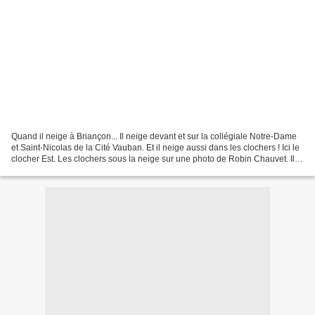
Quand il neige à Briançon... Il neige devant et sur la collégiale Notre-Dame
et Saint-Nicolas de la Cité Vauban. Et il neige aussi dans les clochers ! Ici le
clocher Est. Les clochers sous la neige sur une photo de Robin Chauvet. Il
neige sur les échelles......