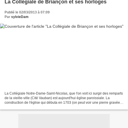
La Collégiale de Briançon et ses horloges
Publié le 02/03/2013 à 07:09
Par
sylvieDam
La Collégiale Notre-Dame-Saint-Nicolas, que l'on voit ici surgir des remparts
de la vieille-ville (Cité Vauban) est aujourd'hui église paroissiale. La
construction de l'église qui débuta en 1703 (on peut voir une pierre gravée
de cette date sur le chevet...