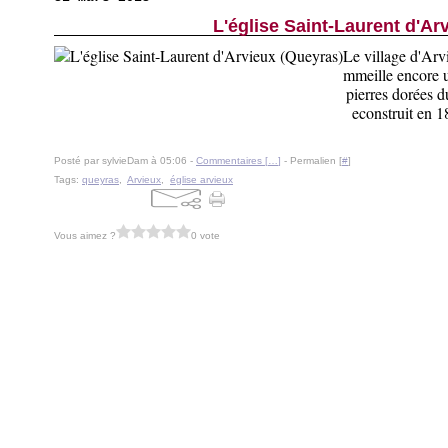
L'église Saint-Laurent d'Ar
Le village d'Arv
mmeille encore u
pierres dorées d
econstruit en 1
Posté par sylvieDam à 05:06 -
Commentaires [
…
]
- Permalien [
#
]
Tags:
queyras
,
Arvieux
,
église arvieux
Vous aimez ?
0 vote