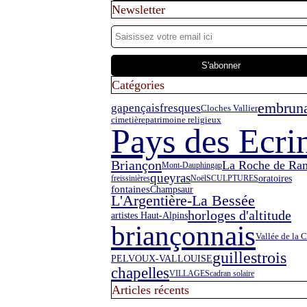
Newsletter
Catégories
embruna
gapençais
fresques
Cloches Vallier
cimetière
patrimoine religieux
Pays des Ecri
Briançon
La Roche de Ra
Mont-Dauphin
gap
queyras
oratoires
freissinières
Noël
SCULPTURES
fontaines
Champsaur
L'Argentière-La Bessée
horloges d'altitude
artistes Haut-Alpins
briançonnais
Vallée de la C
guillestrois
PELVOUX-VALLOUISE
chapelles
VILLAGES
cadran solaire
Articles récents