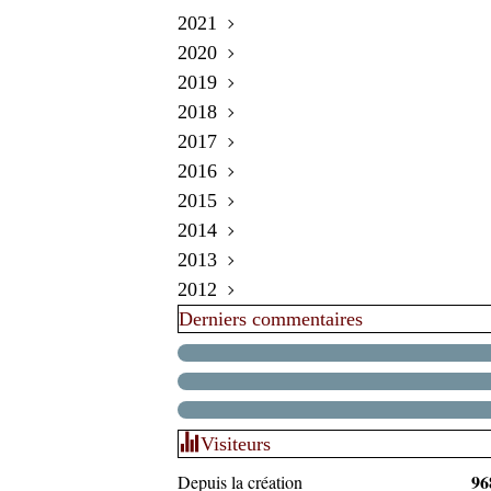
2021
Juin
(1)
2020
Mars
Mars
(1)
(1)
2019
Février
Décembre
(1)
(1)
2018
Janvier
Novembre
Décembre
(1)
(2)
(1)
2017
Septembre
Novembre
Décembre
(5)
(3)
(1)
2016
Août
Octobre
Novembre
Décembre
(1)
(3)
(5)
(5)
2015
Juillet
Septembre
Octobre
Novembre
Décembre
(1)
(3)
(5)
(5)
(2)
2014
Juin
Août
Septembre
Octobre
Novembre
Décembre
(2)
(5)
(5)
(6)
(2)
(4)
2013
Mai
Juillet
Août
Septembre
Septembre
Novembre
Décembre
(2)
(4)
(5)
(14)
(6)
(3)
(2)
2012
Avril
Juin
Juillet
Août
Août
Octobre
Novembre
Décembre
(3)
(3)
(3)
(1)
(3)
(5)
(7)
(5)
Derniers commentaires
Mars
Mai
Juin
Juillet
Juillet
Septembre
Octobre
Novembre
Décembre
(2)
(1)
(1)
(3)
(5)
(9)
(2)
(6)
(7)
Février
Avril
Mai
Juin
Juin
Août
Septembre
Octobre
Novembre
(2)
(1)
(7)
(7)
(2)
(2)
(10)
(2)
(9)
Janvier
Mars
Avril
Mai
Mai
Juillet
Août
Septembre
Octobre
(2)
(6)
(10)
(4)
(4)
(8)
(1)
(3)
(10)
Février
Mars
Avril
Avril
Juin
Juillet
Août
(9)
(10)
(9)
(1)
(6)
(9)
(3)
Janvier
Février
Mars
Mars
Mai
Juin
Juillet
(8)
(10)
(3)
(7)
(4)
(3)
(3)
Visiteurs
Janvier
Février
Février
Avril
Mai
Juin
(7)
(6)
(6)
(7)
(2)
(8)
96
Depuis la création