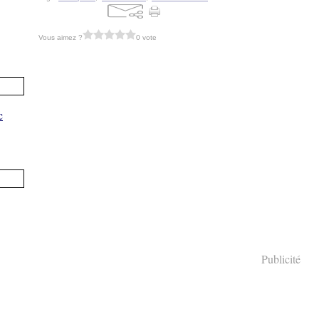
Vous aimez ?
0 vote
Publicité