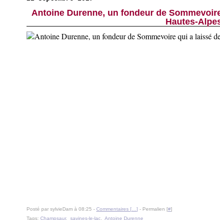
Antoine Durenne, un fondeur de Sommevoire q
Hautes-Alpe
Posté par sylvieDam à 08:25 -
Commentaires [
…
]
- Permalien [
#
]
Tags:
Champsaur
,
savines-le-lac
,
Antoine Durenne