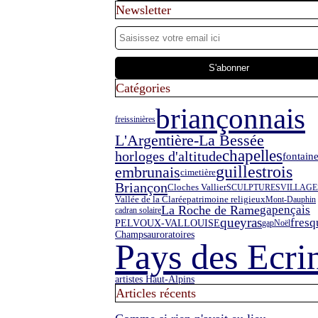
Newsletter
Catégories
briançonnais
freissinières
L'Argentière-La Bessée
chapelles
horloges d'altitude
fontain
guillestrois
embrunais
cimetière
Briançon
Cloches Vallier
SCULPTURES
VILLAGE
Vallée de la Clarée
patrimoine religieux
Mont-Dauphin
La Roche de Rame
gapençais
cadran solaire
queyras
fresq
PELVOUX-VALLOUISE
gap
Noël
oratoires
Champsaur
Pays des Ecri
artistes Haut-Alpins
Articles récents