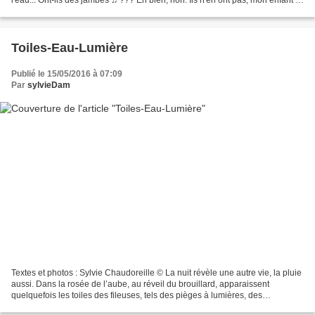
La chanson ne dit pas la vérité... "Ils...
Toiles-Eau-Lumière
Publié le 15/05/2016 à 07:09
Par
sylvieDam
Textes et photos : Sylvie Chaudoreille © La nuit révèle une autre vie, la pluie
aussi. Dans la rosée de l’aube, au réveil du brouillard, apparaissent
quelquefois les toiles des fileuses, tels des pièges à lumières, des
instruments à cordes, qui jouent...