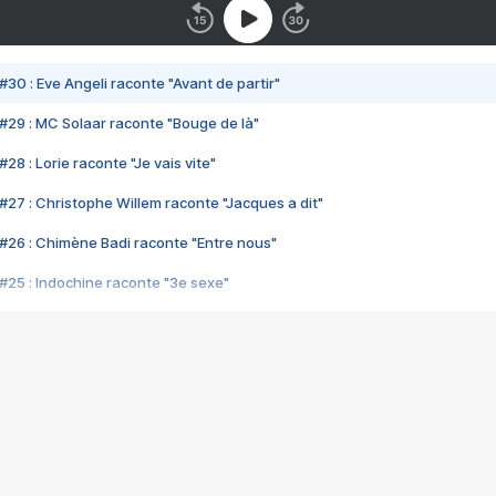
#30 : Eve Angeli raconte "Avant de partir"
#29 : MC Solaar raconte "Bouge de là"
28 : Lorie raconte "Je vais vite"
#27 : Christophe Willem raconte "Jacques a dit"
#26 : Chimène Badi raconte "Entre nous"
#25 : Indochine raconte "3e sexe"
#24 : Zaho raconte "C'est chelou"
#23 : Patrick Bruel raconte "Au café des délices"
#22 : Kyo raconte "Le chemin"
#21 : Nolwenn Leroy raconte "Cassé"
#20 : Patrick Hernandez raconte "Born to be alive"