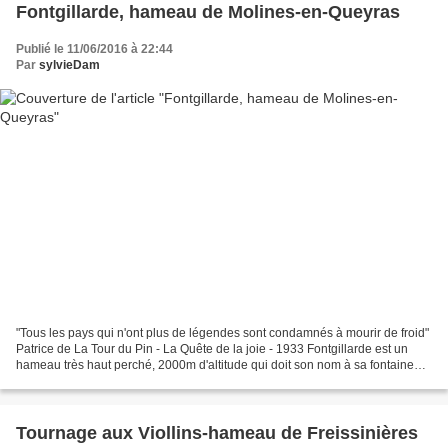
Fontgillarde, hameau de Molines-en-Queyras
Publié le 11/06/2016 à 22:44
Par
sylvieDam
"Tous les pays qui n'ont plus de légendes sont condamnés à mourir de froid"
Patrice de La Tour du Pin - La Quête de la joie - 1933 Fontgillarde est un
hameau très haut perché, 2000m d'altitude qui doit son nom à sa fontaine
abondante (font=fontaine, gaillarde=abondante)....
Tournage aux Viollins-hameau de Freissinières