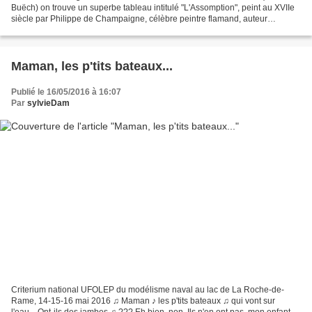
Buëch) on trouve un superbe tableau intitulé "L'Assomption", peint au XVIIe
siècle par Philippe de Champaigne, célèbre peintre flamand, auteur
notamment d'un fameux portrait du...
Maman, les p'tits bateaux...
Publié le 16/05/2016 à 16:07
Par
sylvieDam
Criterium national UFOLEP du modélisme naval au lac de La Roche-de-
Rame, 14-15-16 mai 2016 ♫ Maman ♪ les p'tits bateaux ♫ qui vont sur
l'eau... Ont-ils des jambes ♫ ??? Eh bien, non. Ils n'en ont pas, mon enfant !