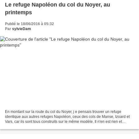
Le refuge Napoléon du col du Noyer, au
printemps
Publié le 18/06/2016 à 05:32
Par
sylvieDam
En montant sur la route du col du Noyer, j e pensais trouver un refuge
identique aux autres refuges Napoléon, ceux des cols de Manse, Izoard et
Vars, car ils sont tous construits sur le même modèle. Il n'en est rien et
chaque col est différent ! Sur les...