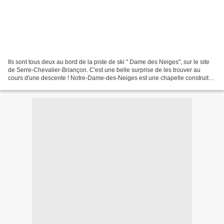
Ils sont tous deux au bord de la piste de ski " Dame des Neiges", sur le site
de Serre-Chevalier-Briançon. C'est une belle surprise de les trouver au
cours d'une descente ! Notre-Dame-des-Neiges est une chapelle construite
sur un replat du Mont Prorel,...