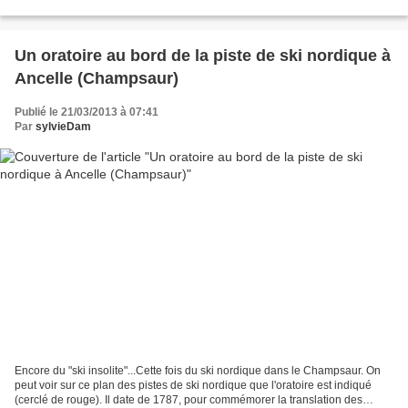
multicolores et bruyants de l'hiver......
Un oratoire au bord de la piste de ski nordique à
Ancelle (Champsaur)
Publié le 21/03/2013 à 07:41
Par
sylvieDam
Encore du "ski insolite"...Cette fois du ski nordique dans le Champsaur. On
peut voir sur ce plan des pistes de ski nordique que l'oratoire est indiqué
(cerclé de rouge). Il date de 1787, pour commémorer la translation des