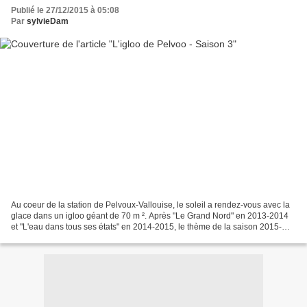
Publié le 27/12/2015 à 05:08
Par
sylvieDam
Au coeur de la station de Pelvoux-Vallouise, le soleil a rendez-vous avec la
glace dans un igloo géant de 70 m ². Après "Le Grand Nord" en 2013-2014
et "L'eau dans tous ses états" en 2014-2015, le thème de la saison 2015-
2016, "Variations autour du soleil"...