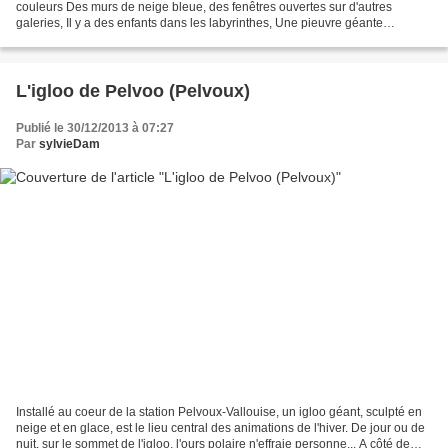
couleurs Des murs de neige bleue, des fenêtres ouvertes sur d'autres
galeries, Il y a des enfants dans les labyrinthes, Une pieuvre géante
embrasse d'un de ses multiples...
L'igloo de Pelvoo (Pelvoux)
Publié le 30/12/2013 à 07:27
Par
sylvieDam
Installé au coeur de la station Pelvoux-Vallouise, un igloo géant, sculpté en
neige et en glace, est le lieu central des animations de l'hiver. De jour ou de
nuit, sur le sommet de l'igloo, l'ours polaire n'effraie personne... A côté de