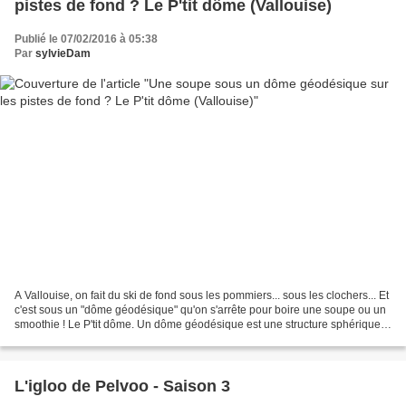
pistes de fond ? Le P'tit dôme (Vallouise)
Publié le 07/02/2016 à 05:38
Par
sylvieDam
A Vallouise, on fait du ski de fond sous les pommiers... sous les clochers... Et
c'est sous un "dôme géodésique" qu'on s'arrête pour boire une soupe ou un
smoothie ! Le P'tit dôme. Un dôme géodésique est une structure sphérique
en treillis dont les barres...
L'igloo de Pelvoo - Saison 3