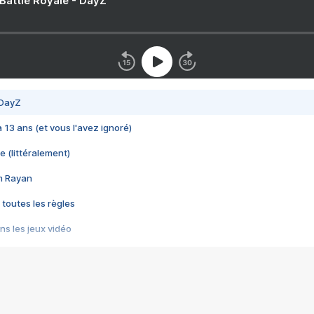
 Battle Royale - DayZ
 DayZ
 a 13 ans (et vous l'avez ignoré)
e (littéralement)
im Rayan
 toutes les règles
s les jeux vidéo
us choquant de Rockstar ? - Le scandale BULLY
e plus moche de Steam
du RÊVE tourne au CAUCHEMAR