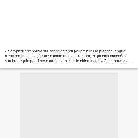
« Séraphitus s'appuya sur son talon droit pour relever la planche longue
d'environ une toise, étroite comme un pied d'enfant, et qui était attachée à
son brodequin par deux courroies en cuir de chien marin » Cette phrase est
tirée d'un roman de Balzac...