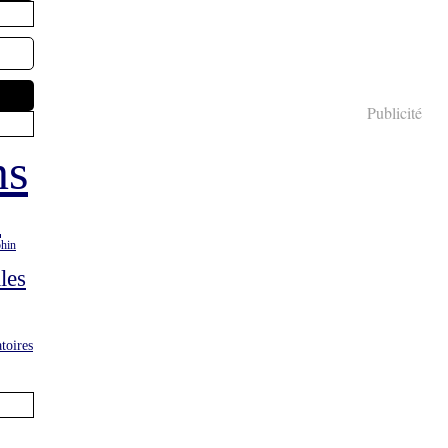
Publicité
ns
s
hin
les
atoires