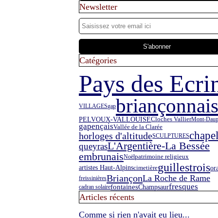
Newsletter
Catégories
Pays des Ecri
briançonnai
VILLAGES
gap
PELVOUX-VALLOUISE
Cloches Vallier
Mont-Daup
gapençais
Vallée de la Clarée
chapel
horloges d'altitude
SCULPTURES
L'Argentière-La Bessée
queyras
embrunais
Noël
patrimoine religieux
guillestrois
or
artistes Haut-Alpins
cimetière
Briançon
La Roche de Rame
freissinières
fresques
fontaines
Champsaur
cadran solaire
Articles récents
Comme si rien n'avait eu lieu...