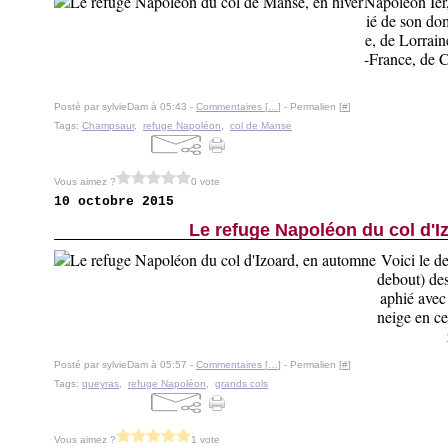
Napoléon Ier,
ié de son do
e, de Lorrai
-France, de 
Posté par sylvieDam à 05:43 -
Commentaires [
…
]
- Permalien [
#
]
Tags:
Champsaur
,
refuge Napoléon
,
col de Manse
Vous aimez ?
0 vote
10 octobre 2015
Le refuge Napoléon du col d'I
Voici le d
debout) des
aphié avec
neige en ce
Posté par sylvieDam à 05:57 -
Commentaires [
…
]
- Permalien [
#
]
Tags:
queyras
,
refuge Napoléon
,
grands cols
Vous aimez ?
1 vote