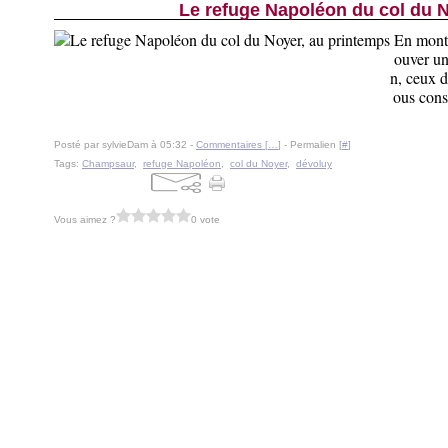
Le refuge Napoléon du col du N
En monta
ouver un
n, ceux d
ous const
Posté par sylvieDam à 05:32 -
Commentaires [
…
]
- Permalien [
#
]
Tags:
Champsaur
,
refuge Napoléon
,
col du Noyer
,
dévoluy
Vous aimez ?
0 vote