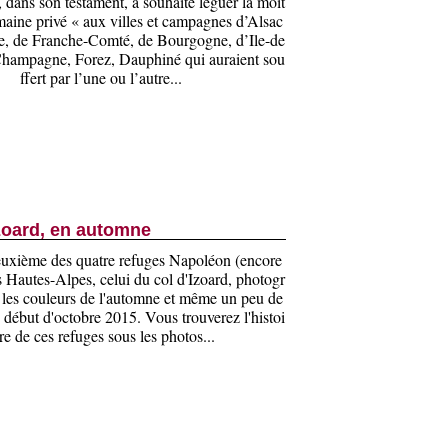
 dans son testament, a souhaité léguer la moit
maine privé « aux villes et campagnes d’Alsac
ne, de Franche-Comté, de Bourgogne, d’Ile-de
Champagne, Forez, Dauphiné qui auraient sou
ffert par l’une ou l’autre...
zoard, en automne
euxième des quatre refuges Napoléon (encore
 Hautes-Alpes, celui du col d'Izoard, photogr
 les couleurs de l'automne et même un peu de
 début d'octobre 2015. Vous trouverez l'histoi
re de ces refuges sous les photos...