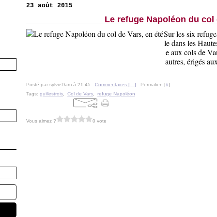
23 août 2015
Le refuge Napoléon du col 
Sur les six refug
le dans les Haute
e aux cols de Va
autres, érigés au
Posté par sylvieDam à 21:45 -
Commentaires [
…
]
- Permalien [
#
]
Tags:
guillestrois
,
Col de Vars
,
refuge Napoléon
Vous aimez ?
0 vote