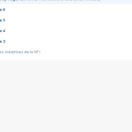
e 6
e 5
e 4
e 3
s créatrices de la VF !
e 2
e 1
e Mektoub My Love arrive enfin ! Rencontre avec Shaïn Boumedine et Sal
i : après Toni en famille
elle réalise le bouleversant Dites lui que je l'aime
ais ! Rencontre autour de Vie privée de Rebecca Zlotowski
 de Marguerite, Grave... Rencontre avec Ella Rumpf