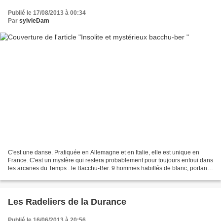
Publié le 17/08/2013 à 00:34
Par
sylvieDam
C'est une danse. Pratiquée en Allemagne et en Italie, elle est unique en
France. C'est un mystère qui restera probablement pour toujours enfoui dans
les arcanes du Temps : le Bacchu-Ber. 9 hommes habillés de blanc, portant
ceinture rouge, dansent avec...
Les Radeliers de la Durance
Publié le 16/06/2013 à 20:56