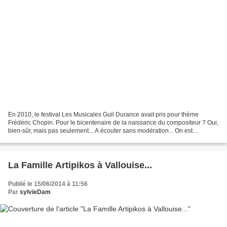
En 2010, le festival Les Musicales Guil Durance avait pris pour thème
Frédéric Chopin. Pour le bicentenaire de la naissance du compositeur ? Oui,
bien-sûr, mais pas seulement... A écouter sans modération... On est
aujourd'hui absolument certain que Frédéric...
La Famille Artipikos à Vallouise...
Publié le 15/06/2014 à 11:56
Par
sylvieDam