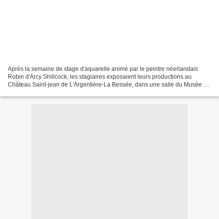
Après la semaine de stage d'aquarelle animé par le peintre néerlandais
Robin d'Arcy Shillcock, les stagiaires exposaient leurs productions au
Château Saint-jean de L'Argentière-La Bessée, dans une salle du Musée de
la mine. Pendant tout un week-end, les...