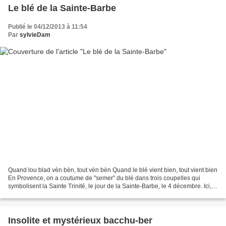
Le blé de la Sainte-Barbe
Publié le 04/12/2013 à 11:54
Par
sylvieDam
Quand lou blad vèn bèn, tout vèn bèn Quand le blé vient bien, tout vient bien
En Provence, on a coutume de "semer" du blé dans trois coupelles qui
symbolisent la Sainte Trinité, le jour de la Sainte-Barbe, le 4 décembre. Ici,
j'ai ajouté des lentilles,...
Insolite et mystérieux bacchu-ber