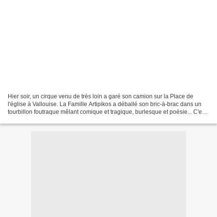
Hier soir, un cirque venu de très loin a garé son camion sur la Place de
l'église à Vallouise. La Famille Artipikos a déballé son bric-à-brac dans un
tourbillon foutraque mêlant comique et tragique, burlesque et poésie... C'est
la fin d'une dynastie de...