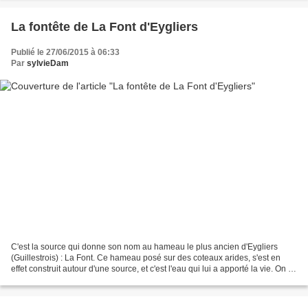
La fontête de La Font d'Eygliers
Publié le 27/06/2015 à 06:33
Par
sylvieDam
C'est la source qui donne son nom au hameau le plus ancien d'Eygliers
(Guillestrois) : La Font. Ce hameau posé sur des coteaux arides, s'est en
effet construit autour d'une source, et c'est l'eau qui lui a apporté la vie. On y
trouve un four à pain, une...