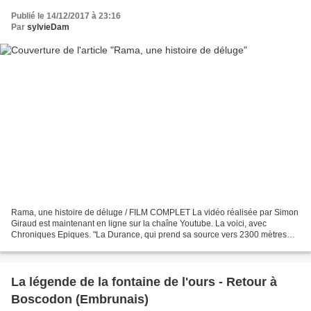
Publié le 14/12/2017 à 23:16
Par
sylvieDam
Rama, une histoire de déluge / FILM COMPLET La vidéo réalisée par Simon
Giraud est maintenant en ligne sur la chaîne Youtube. La voici, avec
Chroniques Epiques. "La Durance, qui prend sa source vers 2300 mètres
d’altitude, est la rivière la plus importante...
La légende de la fontaine de l'ours - Retour à
Boscodon (Embrunais)