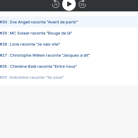
#30 : Eve Angeli raconte "Avant de partir"
#29 : MC Solaar raconte "Bouge de là"
28 : Lorie raconte "Je vais vite"
#27 : Christophe Willem raconte "Jacques a dit"
#26 : Chimène Badi raconte "Entre nous"
#25 : Indochine raconte "3e sexe"
#24 : Zaho raconte "C'est chelou"
#23 : Patrick Bruel raconte "Au café des délices"
#22 : Kyo raconte "Le chemin"
#21 : Nolwenn Leroy raconte "Cassé"
#20 : Patrick Hernandez raconte "Born to be alive"