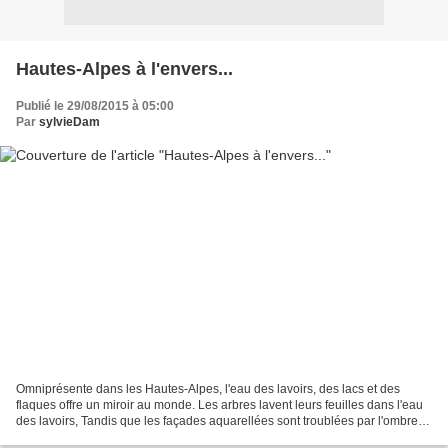
Hautes-Alpes à l'envers...
Publié le 29/08/2015 à 05:00
Par
sylvieDam
Omniprésente dans les Hautes-Alpes, l'eau des lavoirs, des lacs et des
flaques offre un miroir au monde. Les arbres lavent leurs feuilles dans l'eau
des lavoirs, Tandis que les façades aquarellées sont troublées par l'ombre
d'une beauté accroupie et immobile......