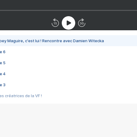
bey Maguire, c'est lui ! Rencontre avec Damien Witecka
e 6
e 5
e 4
e 3
s créatrices de la VF !
e 2
e 1
e Mektoub My Love arrive enfin ! Rencontre avec Shaïn Boumedine et Sal