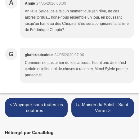
A
Annie
24/05/2020 08:00
Ah la la Sylvie, cela fait un moment que j'en rêve, de ces
arbres tordus... Irons-nous ensemble un jour, en poussant
jusqu'au hameau des Chopins, d'où serait originaire la famille
de Frédérique Chopin?
G
gitantroubadour
24/05/2020 07:06
Comment ne pas aimer de tels arbres... Ils ont une âme c'est
certain et tellement de choses à raconter. Merci Sylvie pour le
partage !!!
< Whymper sous toutes les
La Maison du Soleil - Saint-
coutures...
Véran >
Hébergé par Canalblog