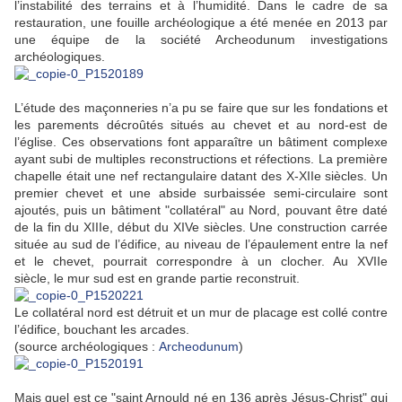
l’instabilité des terrains et à l’humidité.
Dans le cadre de sa
restauration, une fouille archéologique a été menée en 2013 par
une équipe de la société Archeodunum investigations
archéologiques.
L’étude des maçonneries n’a pu se faire que sur les fondations et
les parements décroûtés situés au chevet et au nord-est de
l’église. Ces observations font apparaître un bâtiment complexe
ayant subi de multiples reconstructions et réfections. La première
chapelle était une nef rectangulaire datant des X-XIIe siècles. Un
premier chevet et une abside surbaissée semi-circulaire sont
ajoutés, puis un bâtiment "collatéral" au Nord, pouvant être daté
de la fin du XIIIe, début du XIVe siècles.
Une construction carrée
située au sud de l’édifice, au niveau de l’épaulement entre la nef
et le chevet, pourrait correspondre à un clocher. Au XVIIe
siècle, le mur sud est en grande partie reconstruit.
Le collatéral nord est détruit et un mur de placage est collé contre
l’édifice, bouchant les arcades.
(source archéologiques :
Archeodunum
)
Mais quel est ce "saint Arnould né en 136 après Jésus-Christ" qui