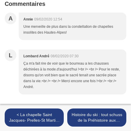
Commentaires
A
Annie
09/02/2020 12:54
Une merveille de plus dans la constellation de chapelles
insolites des Hautes-Alpes!
L
Lombard André
08/02/2020 07:30
Ça m'a fait rire de voir que le bourreau a les chausses
déchirées à la mode.d'aujourd'hui !<br /> <br /> Pour le reste,
disons qu'on voit bien que le sacré tenait une sacrée place
dans la vie.<br /> <br /> Merci encore une fois !<br /> <br />
André.
< La chapelle Saint
Histoire du ski : tout schuss
Jacques- Prelles-St Martin-
de la Préhistoire aux
de Queyrières (Pays des
stations de sports d'hiver >