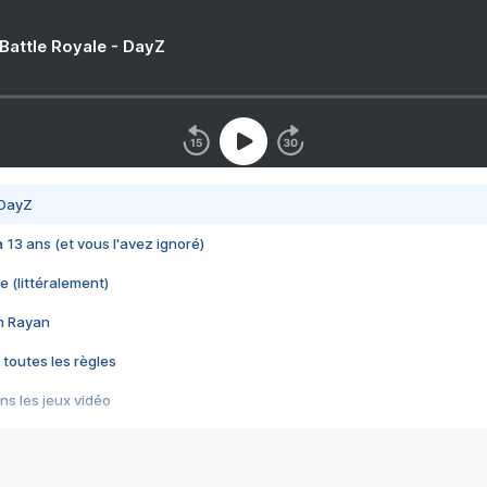
 Battle Royale - DayZ
 DayZ
 a 13 ans (et vous l'avez ignoré)
e (littéralement)
im Rayan
 toutes les règles
s les jeux vidéo
us choquant de Rockstar ? - Le scandale BULLY
e plus moche de Steam