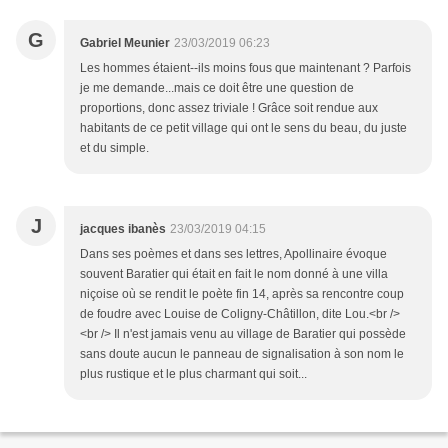
G
Gabriel Meunier
23/03/2019 06:23
Les hommes étaient--ils moins fous que maintenant ? Parfois
je me demande...mais ce doit être une question de
proportions, donc assez triviale ! Grâce soit rendue aux
habitants de ce petit village qui ont le sens du beau, du juste
et du simple.
J
jacques ibanès
23/03/2019 04:15
Dans ses poèmes et dans ses lettres, Apollinaire évoque
souvent Baratier qui était en fait le nom donné à une villa
niçoise où se rendit le poète fin 14, après sa rencontre coup
de foudre avec Louise de Coligny-Châtillon, dite Lou.<br />
<br /> Il n'est jamais venu au village de Baratier qui possède
sans doute aucun le panneau de signalisation à son nom le
plus rustique et le plus charmant qui soit...