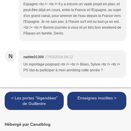
Espagne.<br /> <br /> Il y a encore un vaste projet en plan, et
peut-être déjà en cours, entre la France et l'Espagne, au sujet
d'un grand canal, pour amener de l'eau depuis la France vers
l'Espagne. Je ne sais pas, à l'heure su'il est ou tout ça en est..
<br /> <br /> Bonne journée à vous et un très bon weekend de
Pâques en famille..Denis.
N
nathie01300
27/03/2018 08:12
Un reportage poignant.<br /> <br /> Bises, Sylvie.<br /> <br />
PS Vas-tu participer à mon anniblog cette année ?
< Les portes "légendées"
Enseignes insolites >
de Guillestre
Hébergé par Canalblog