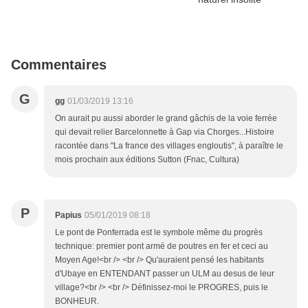
Commentaires
G
gg
01/03/2019 13:16
On aurait pu aussi aborder le grand gâchis de la voie ferrée
qui devait relier Barcelonnette à Gap via Chorges...Histoire
racontée dans "La france des villages engloutis", à paraître le
mois prochain aux éditions Sutton (Fnac, Cultura)
P
Papius
05/01/2019 08:18
Le pont de Ponferrada est le symbole même du progrès
technique: premier pont armé de poutres en fer et ceci au
Moyen Age!<br /> <br /> Qu'auraient pensé les habitants
d'Ubaye en ENTENDANT passer un ULM au desus de leur
village?<br /> <br /> Définissez-moi le PROGRES, puis le
BONHEUR.