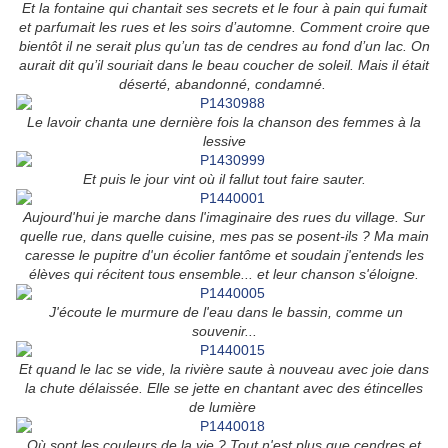
Et la fontaine qui chantait ses secrets et le four à pain qui fumait
et parfumait les rues et les soirs d’automne. Comment croire que
bientôt il ne serait plus qu’un tas de cendres au fond d’un lac. On
aurait dit qu’il souriait dans le beau coucher de soleil. Mais il était
déserté, abandonné, condamné.
Le lavoir chanta une dernière fois la chanson des femmes à la
lessive
Et puis le jour vint où il fallut tout faire sauter.
Aujourd'hui je marche dans l'imaginaire des rues du village. Sur
quelle rue, dans quelle cuisine, mes pas se posent-ils ? Ma main
caresse
le pupitre d'un écolier fantôme et soudain j'entends les
élèves qui récitent tous ensemble... et leur chanson s'éloigne.
J'écoute le murmure de l'eau dans le bassin, comme un
souvenir...
Et quand le lac se vide, la rivière saute à nouveau avec joie dans
la chute délaissée. Elle se jette en chantant avec des étincelles
de lumière
Où sont les couleurs de la vie ? Tout n'est plus que cendres et