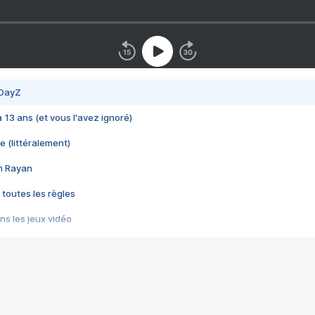
 DayZ
 a 13 ans (et vous l'avez ignoré)
e (littéralement)
im Rayan
 toutes les règles
s les jeux vidéo
us choquant de Rockstar ? - Le scandale BULLY
e plus moche de Steam
du RÊVE tourne au CAUCHEMAR