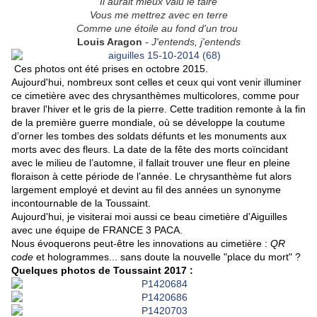
Il aurait mieux valu le taire
Vous me mettrez avec en terre
Comme une étoile au fond d'un trou
Louis Aragon
- J'entends, j'entends
Ces photos ont été prises en octobre 2015.
Aujourd'hui, nombreux sont celles et ceux qui vont venir illuminer
ce cimetière avec des chrysanthèmes multicolores, comme pour
braver l'hiver et le gris de la pierre. Cette tradition remonte à la fin
de la première guerre mondiale, où se développe la coutume
d’orner les tombes des soldats défunts et les monuments aux
morts avec des fleurs. La date de la fête des morts coïncidant
avec le milieu de l’automne, il fallait trouver une fleur en pleine
floraison à cette période de l’année. Le chrysanthème fut alors
largement employé et devint au fil des années un synonyme
incontournable de la Toussaint.
Aujourd'hui, je visiterai moi aussi ce beau cimetière d'Aiguilles
avec une équipe de FRANCE 3 PACA.
Nous évoquerons peut-être les innovations au cimetière :
QR
code
et hologrammes... sans doute la nouvelle "place du mort" ?
Quelques photos de Toussaint 2017 :