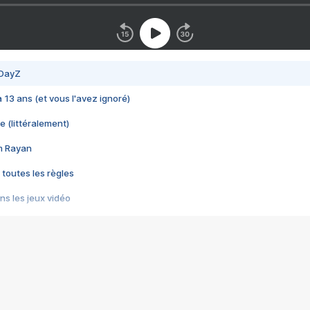
 DayZ
 a 13 ans (et vous l'avez ignoré)
e (littéralement)
im Rayan
 toutes les règles
s les jeux vidéo
us choquant de Rockstar ? - Le scandale BULLY
e plus moche de Steam
du RÊVE tourne au CAUCHEMAR
pendant 8 heures