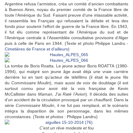
Argentine refusa l’armistice, créa un comité d’ancien combattants
à Buenos Aires, noyau du premier comité de la France libre de
toute l’Amérique du Sud. Faisant preuve d’une inlassable activité,
il rassembla les Français qui refusaient la défaite et leva des
fonds pour soutenir l’effort de guerre de la France libre. En 1943,
il fut élu comme représentant de l’Amérique du sud et de
l’Amérique centrale à l’Assemblée consultative provisoire d’Alger
puis à celle de Paris en 1944. (Texte et photo Philippe Landru -
Cimetières de France et d'ailleurs
)
La tombe de Boris Roatta. L
e jeune acteur
Boris ROATTA
(1980-
1994), qui malgré
son jeune âge avait déjà une vraie carrière
derrière lui en tant qu’acteur de téléfilms (il était le jeune fils
du
Commissaire Moulin
), mais aussi de voix de doublage (il est
surtout connu pour avoir été la voix française de Kevin
McCallister dans
Maman, J’ai Raté l’Avion
). Il décéda des suites
d’un accident de la circulation provoqué par un chauffard. Dans la
série
Commissaire Moulin
, il ne fut pas remplacé, et le scénario
intégra la disparition de son personnage, dans les mêmes
circonstances. (Texte et photos : Philippe Landru)
C'est un rêve modeste et fou