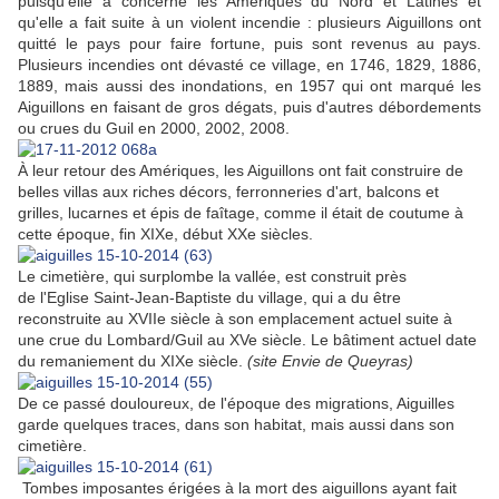
puisqu'elle a concerné les Amériques du Nord et Latines et
qu'elle a fait suite à un violent incendie : plusieurs Aiguillons ont
quitté le pays pour faire fortune, puis sont revenus au pays.
Plusieurs incendies ont dévasté ce village, en 1746, 1829, 1886,
1889, mais aussi des inondations, en 1957 qui ont marqué les
Aiguillons en faisant de gros dégats, puis d'autres débordements
ou crues du Guil en 2000, 2002, 2008.
À leur retour des Amériques, les Aiguillons ont fait construire de
belles villas aux riches décors, ferronneries d'art, balcons et
grilles, lucarnes et épis de faîtage, comme il était de coutume à
cette époque, fin XIXe, début XXe siècles.
Le cimetière, qui surplombe la vallée, est construit près
de
l'Eglise Saint-Jean-Baptiste du village, qui
a du être
reconstruite au XVIIe siècle à son emplacement actuel suite à
une crue du Lombard/Guil au XVe siècle. Le bâtiment actuel date
du remaniement du XIXe siècle.
(site Envie de Queyras)
De ce passé douloureux, de l'époque des migrations, Aiguilles
garde quelques traces, dans son habitat, mais aussi dans son
cimetière.
Tombes imposantes érigées à la mort des aiguillons ayant fait