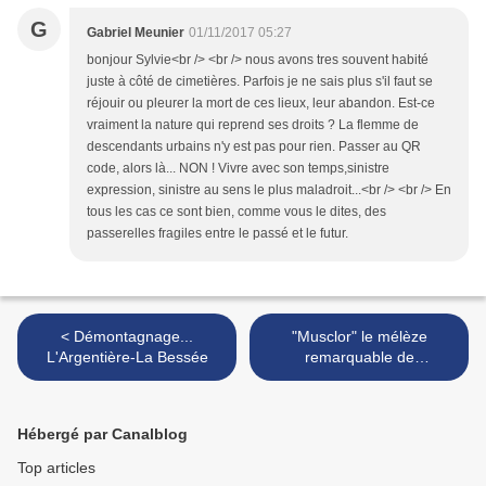
G
Gabriel Meunier
01/11/2017 05:27
bonjour Sylvie<br /> <br /> nous avons tres souvent habité
juste à côté de cimetières. Parfois je ne sais plus s'il faut se
réjouir ou pleurer la mort de ces lieux, leur abandon. Est-ce
vraiment la nature qui reprend ses droits ? La flemme de
descendants urbains n'y est pas pour rien. Passer au QR
code, alors là... NON ! Vivre avec son temps,sinistre
expression, sinistre au sens le plus maladroit...<br /> <br /> En
tous les cas ce sont bien, comme vous le dites, des
passerelles fragiles entre le passé et le futur.
< Démontagnage...
"Musclor" le mélèze
L'Argentière-La Bessée
remarquable de
L'Argentière-La Bessée >
Hébergé par Canalblog
Top articles