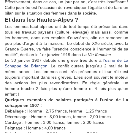
Effectivement, dans ce cas, un jour par an, c'est très insuffisant !
Cette journée est
l’occasion de revendiquer l'égalité et de faire un
bilan sur la situation des femmes dans la société.
Et dans les Hautes-Alpes ?
Les femmes haut-alpines ont de tout temps été présentes dans
tous les travaux paysans (culture, élevage) mais aussi, comme
les hommes, dans des emplois d'ouvrières, afin de ramener un
peu plus d'argent à la maison... Le début du XXe siècle, avec la
Grande Guerre, va faire "prendre conscience à l'humanité de sa
moitié", écrit-on le 1er janvier 1919 dans
La Vie féminine.
Le 30 janvier 1907 débute une grève très dure à
l’usine de La
Schappe de Briançon
. Le conflit durera jusqu’au 2 mai de la
même année. Les femmes sont très présentes et leur rôle est
toujours important dans les grèves. Elles sont souvent le moteur
des actions les plus revendicatrices. En règle générale, un
homme touche 2 fois plus qu'une femme et 4 fois plus qu'un
enfant !
Quelques exemples de salaires pratiqués à l'usine de La
schappe en 1907 :
Déballage : Homme : 2,75 francs, femme : 1,25 francs
Décreusage : Homme : 3,00 francs, femme : 2,00 francs
Cardage : Homme : 3,00 francs, femme : 2,00 francs
Peignage : Homme : 4,00 francs