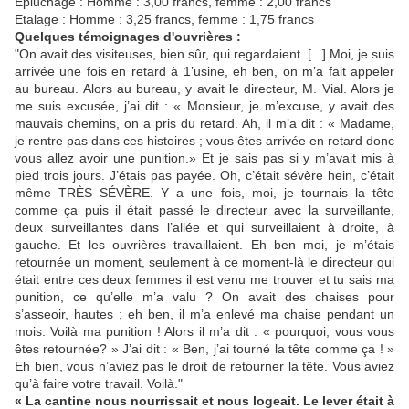
Epluchage : Homme : 3,00 francs, femme : 2,00 francs
Etalage : Homme : 3,25 francs, femme : 1,75 francs
Quelques témoignages d'ouvrières :
"On avait des visiteuses, bien sûr, qui regardaient. [...] Moi, je suis
arrivée une fois en retard à 1’usine, eh ben, on m’a fait appeler
au bureau. Alors au bureau, y avait le directeur, M. Vial. Alors je
me suis excusée, j’ai dit : « Monsieur, je m’excuse, y avait des
mauvais chemins, on a pris du retard. Ah, il m’a dit : « Madame,
je rentre pas dans ces histoires ; vous êtes arrivée en retard donc
vous allez avoir une punition.» Et je sais pas si y m’avait mis à
pied trois jours. J’étais pas payée. Oh, c’était sévère hein, c’était
même TRÈS SÉVÈRE. Y a une fois, moi, je tournais la tête
comme ça puis il était passé le directeur avec la surveillante,
deux surveillantes dans l’allée et qui surveillaient à droite, à
gauche. Et les ouvrières travaillaient. Eh ben moi, je m’étais
retournée un moment, seulement à ce moment-là le directeur qui
était entre ces deux femmes il est venu me trouver et tu sais ma
punition, ce qu’elle m’a valu ? On avait des chaises pour
s’asseoir, hautes ; eh ben, il m’a enlevé ma chaise pendant un
mois. Voilà ma punition ! Alors il m’a dit : « pourquoi, vous vous
êtes retournée? » J’ai dit : « Ben, j’ai tourné la tête comme ça ! »
Eh bien, vous n’aviez pas le droit de retourner la tête. Vous aviez
qu’à faire votre travail. Voilà."
« La cantine nous nourrissait et nous logeait. Le lever était à