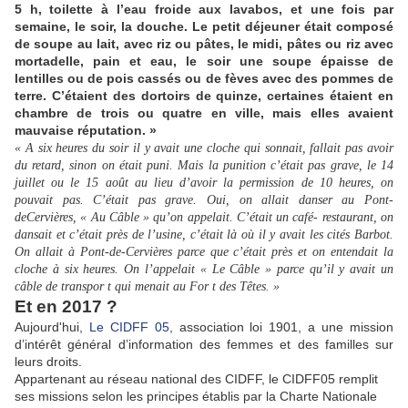
5 h, toilette à l’eau froide aux lavabos, et une fois par
semaine, le soir, la douche. Le petit déjeuner était composé
de soupe au lait, avec riz ou pâtes, le midi, pâtes ou riz avec
mortadelle, pain et eau, le soir une soupe épaisse de
lentilles ou de pois cassés ou de fèves avec des pommes de
terre. C’étaient des dortoirs de quinze, certaines étaient en
chambre de trois ou quatre en ville, mais elles avaient
mauvaise réputation. »
« A six heures du soir il y avait une cloche qui sonnait, fallait pas avoir
du retard, sinon on était puni. Mais la punition c’était pas grave, le 14
juillet ou le 15 août au lieu d’avoir la permission de 10 heures, on
pouvait pas. C’était pas grave. Oui, on allait danser au Pont-
deCervières, « Au Câble » qu’on appelait. C’était un café- restaurant, on
dansait et c’était près de l’usine, c’était là où il y avait les cités Barbot.
On allait à Pont-de-Cervières parce que c’était près et on entendait la
cloche à six heures. On l’appelait « Le Câble » parce qu’il y avait un
câble de transpor t qui menait au For t des Têtes. »
Et en 2017 ?
Aujourd'hui,
Le CIDFF 05,
association loi 1901, a une mission
d’intérêt général d’information des femmes et des familles sur
leurs droits.
Appartenant au réseau national des CIDFF, le CIDFF05 remplit
ses missions selon les principes établis par la Charte Nationale