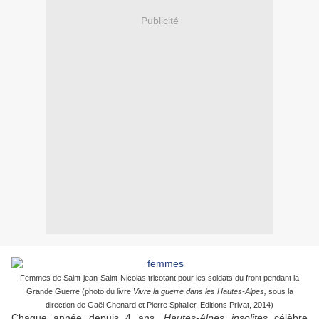
Publicité
Femmes de Saint-jean-Saint-Nicolas tricotant pour les soldats du front pendant la
Grande Guerre (photo du livre
Vivre la guerre dans les Hautes-Alpes,
sous la
direction de Gaël Chenard et Pierre Spitalier, Editions Privat, 2014)
Chaque année depuis 4 ans,
Hautes-Alpes insolites
célèbre