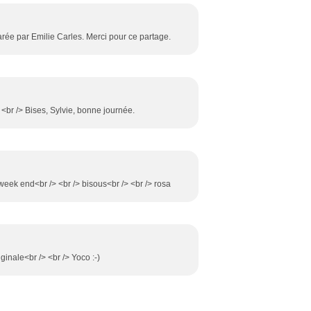
arée par Emilie Carles. Merci pour ce partage.
 <br /> Bises, Sylvie, bonne journée.
on week end<br /> <br /> bisous<br /> <br /> rosa
iginale<br /> <br /> Yoco :-)