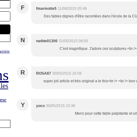
F
fmarmotte5
11/06/2015 05:49
Des fables dignes d'être racontées dans l'école de la Cl
N
nathie01300
31/05/2015 08:05
C'est magnifique. J'adore ces sculptures.<br />
etière
ns
R
ROSA87
30/05/2015 16:56
super joli article et très original a le fois<br /> <br /> b
les
ame
Y
yoco
30/05/2015 10:36
Merci pour cette fable palpitante et or