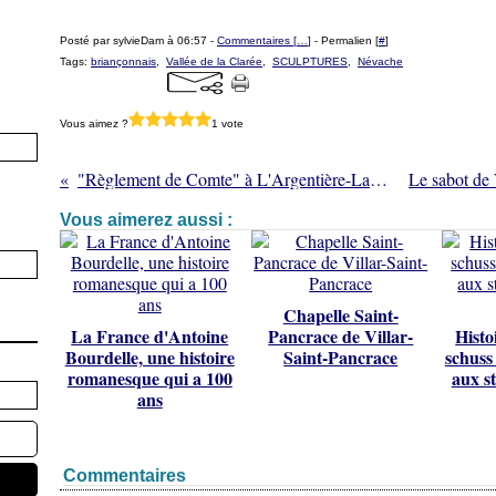
Posté par sylvieDam à 06:57 -
Commentaires [
…
]
- Permalien [
#
]
Tags:
briançonnais
,
Vallée de la Clarée
,
SCULPTURES
,
Névache
Vous aimez ?
1 vote
"Règlement de Comte" à L'Argentière-La bessée
Vous aimerez aussi :
Chapelle Saint-
La France d'Antoine
Pancrace de Villar-
Histo
Bourdelle, une histoire
Saint-Pancrace
schuss 
romanesque qui a 100
aux st
ans
Commentaires