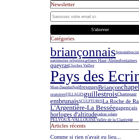
Newsletter
Catégories
briançonnais
freissinières
cim
fontaines
artistes Haut-Alpins
patrimoine religieux
queyras
Cloches Vallier
Pays des Ecri
chapel
Briançon
fresques
Mont-Dauphin
Noël
guillestrois
oratoires
Champsaur
VILLAGES
embrunais
La Roche de R
SCULPTURES
L'Argentière-La Bessée
gapençais
horloges d'altitude
cadran solaire
PELVOUX-VALLOUISE
Vallée de la Clarée
gap
Articles récents
Comme si rien n'avait eu lieu...