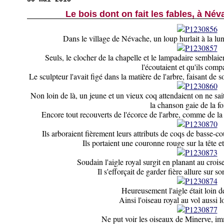
Le bois dont on fait les fables, à Név
Dans le village de Névache, un loup hurlait à la lune. 
Seuls, le clocher de la chapelle et le lampadaire semblaien
l'écoutaient et qu'ils compa
Le sculpteur l'avait figé dans la matière de l'arbre, faisant de 
Non loin de là, un jeune et un vieux coq attendaient on ne sait
la chanson gaie de la fo
Encore tout recouverts de l'écorce de l'arbre, comme de la 
Ils arboraient fièrement leurs attributs de coqs de basse-cou
Ils portaient une couronne rouge sur la tête e
Soudain l'aigle royal surgit en planant au croi
Il s'efforçait de garder fière allure sur s
Heureusement l'aigle était loin 
Ainsi l'oiseau royal au vol aussi l
Ne put voir les oiseaux de Minerve, imm