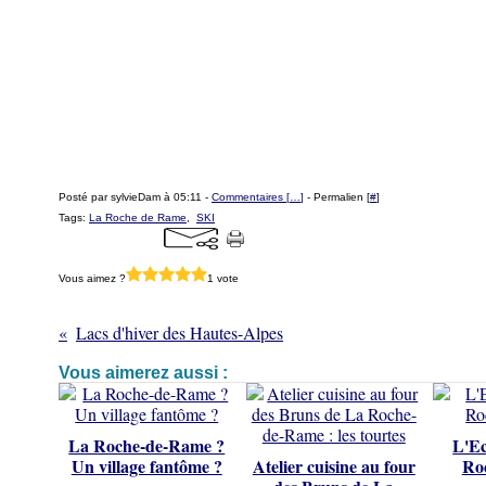
Posté par sylvieDam à 05:11 -
Commentaires [
…
]
- Permalien [
#
]
Tags:
La Roche de Rame
,
SKI
Vous aimez ?
1 vote
Lacs d'hiver des Hautes-Alpes
Vous aimerez aussi :
La Roche-de-Rame ?
L'E
Un village fantôme ?
Atelier cuisine au four
Ro