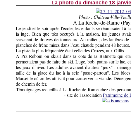
La photo du dimanche 18 janvier :
Photo : Château-Ville-Vieil
A La Roche-de-Rame (Pays
Le jeudi et le soir après l'école, les enfants se réunissaient à
la luge. Bien que très occupés à la maison, les jeunes avaie
servaient de douves de tonneaux. Au milieu, des lanières de cu
planches de frêne mises dans l’eau chaude pendant 48 heures, 
La piste la plus fréquentée était celle des Crozes, aux Gillis.
A Pra-Reboul on skiait dans la côte de la Balmette qui ét
permettaient pas de faire du ski. Luge, bob, patins sur le lac,
les jeux d'hiver. Les adultes avaient d'autres "jeux" : dénei
taille de la glace du lac à la scie "passe-partout". Les blocs
Marseille où on les utilisait pour conserver la viande. Déneige
de chemin de fer.
Témoignages recueillis à La Roche-de-Rame chez des person
- site de l'association
Patrimoine de