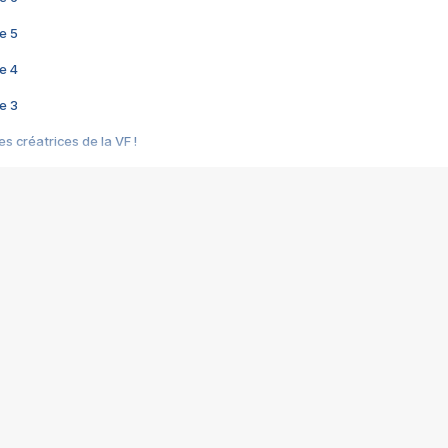
e 5
e 4
e 3
s créatrices de la VF !
e 2
e 1
e Mektoub My Love arrive enfin ! Rencontre avec Shaïn Boumedine et Sal
i : après Toni en famille
elle réalise le bouleversant Dites lui que je l'aime
ais ! Rencontre autour de Vie privée de Rebecca Zlotowski
 de Marguerite, Grave... Rencontre avec Ella Rumpf
 Les Rêveurs, un film intime sur la santé mentale