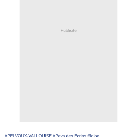
Publicité
#PELVOUX-VALLOUISE
#Pays des Ecrins
#Igloo