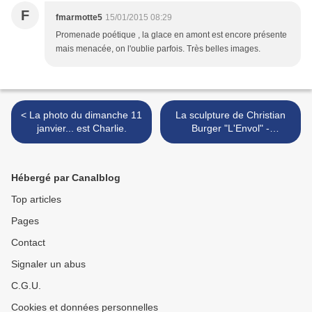
F
fmarmotte5
15/01/2015 08:29
Promenade poétique , la glace en amont est encore présente
mais menacée, on l'oublie parfois. Très belles images.
< La photo du dimanche 11
La sculpture de Christian
janvier... est Charlie.
Burger "L'Envol" -
Montgenèvre
(Briançonnais) >
Hébergé par Canalblog
Top articles
Pages
Contact
Signaler un abus
C.G.U.
Cookies et données personnelles