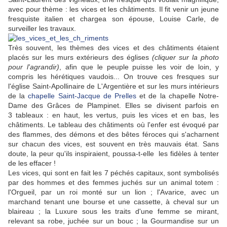
avec pour thème : les vices et les châtiments. Il fit venir un jeune
fresquiste italien et chargea son épouse, Louise Carle, de
surveiller les travaux.
Très souvent, les thèmes des vices et des châtiments étaient
placés sur les murs extérieurs des églises
(cliquer sur la photo
pour l'agrandir)
, afin que le peuple puisse les voir de loin, y
compris les hérétiques vaudois... On trouve ces fresques sur
l'église Saint-Apollinaire de L'Argentière et sur les murs intérieurs
de la
chapelle Saint-Jacque de Prelles
et de la chapelle Notre-
Dame des Grâces de Plampinet. Elles se divisent parfois en
3 tableaux : en haut, les vertus, puis les vices et en bas, les
châtiments. Le tableau des châtiments où l'enfer est évoqué par
des flammes, des démons et des bêtes féroces qui s'acharnent
sur chacun des vices, est souvent en très mauvais état. Sans
doute, la peur qu'ils inspiraient, poussa-t-elle les fidèles à tenter
de les effacer !
Les vices, qui sont en fait les 7 péchés capitaux, sont symbolisés
par des hommes et des femmes juchés sur un animal totem :
l'Orgueil, par un roi monté sur un lion ; l'Avarice, avec un
marchand tenant une bourse et une cassette, à cheval sur un
blaireau ; la Luxure sous les traits d'une femme se mirant,
relevant sa robe, juchée sur un bouc ; la Gourmandise sur un