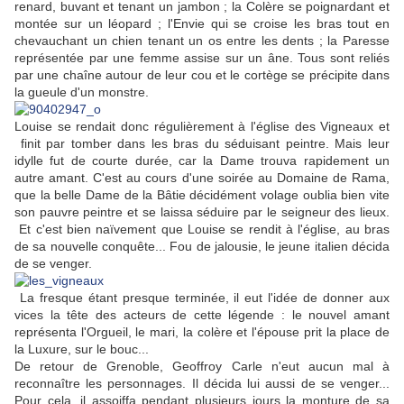
renard, buvant et tenant un jambon ; la Colère se poignardant et
montée sur un léopard ; l'Envie qui se croise les bras tout en
chevauchant un chien tenant un os entre les dents ; la Paresse
représentée par une femme assise sur un âne. Tous sont reliés
par une chaîne autour de leur cou et le cortège se précipite dans
la gueule d'un monstre.
Louise se rendait donc régulièrement à l'église des Vigneaux et
finit par tomber dans les bras du séduisant peintre. Mais leur
idylle fut de courte durée, car la Dame trouva rapidement un
autre amant. C'est au cours d'une soirée au Domaine de Rama,
que la
belle Dame de la Bâtie décidément volage oublia bien vite
son pauvre peintre et se laissa séduire par le seigneur des lieux.
Et c'est bien naïvement que Louise se rendit à l'église, au bras
de sa nouvelle conquête... Fou de jalousie, le jeune italien décida
de se venger.
La fresque étant presque terminée, il eut l'idée de donner aux
vices la tête des acteurs de cette légende : le nouvel amant
représenta l'Orgueil, le mari, la colère et l'épouse prit la place de
la Luxure, sur le bouc...
De retour de Grenoble, Geoffroy Carle n'eut aucun mal à
reconnaître les personnages. Il décida lui aussi de se venger...
Pour cela, il assoiffa pendant plusieurs jours la monture de sa