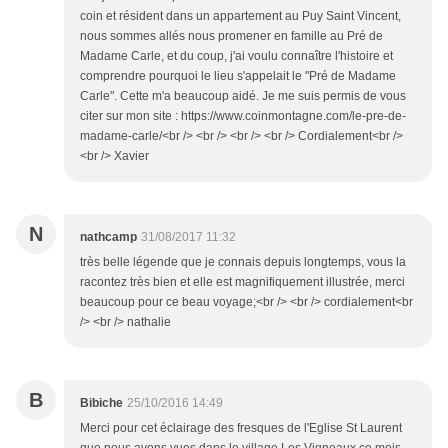
coin et résident dans un appartement au Puy Saint Vincent,
nous sommes allés nous promener en famille au Pré de
Madame Carle, et du coup, j'ai voulu connaître l'histoire et
comprendre pourquoi le lieu s'appelait le "Pré de Madame
Carle". Cette m'a beaucoup aidé. Je me suis permis de vous
citer sur mon site : https://www.coinmontagne.com/le-pre-de-
madame-carle/<br /> <br /> <br /> <br /> Cordialement<br />
<br /> Xavier
N
nathcamp
31/08/2017 11:32
très belle légende que je connais depuis longtemps, vous la
racontez très bien et elle est magnifiquement illustrée, merci
beaucoup pour ce beau voyage;<br /> <br /> cordialement<br
/> <br /> nathalie
B
Bibiche
25/10/2016 14:49
Merci pour cet éclairage des fresques de l'Eglise St Laurent