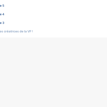
e 5
e 4
e 3
s créatrices de la VF !
e 2
e 1
e Mektoub My Love arrive enfin ! Rencontre avec Shaïn Boumedine et Sal
i : après Toni en famille
elle réalise le bouleversant Dites lui que je l'aime
ais ! Rencontre autour de Vie privée de Rebecca Zlotowski
 de Marguerite, Grave... Rencontre avec Ella Rumpf
 Les Rêveurs, un film intime sur la santé mentale