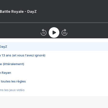
 Battle Royale - DayZ
 DayZ
 a 13 ans (et vous l'avez ignoré)
e (littéralement)
im Rayan
 toutes les règles
s les jeux vidéo
us choquant de Rockstar ? - Le scandale BULLY
e plus moche de Steam