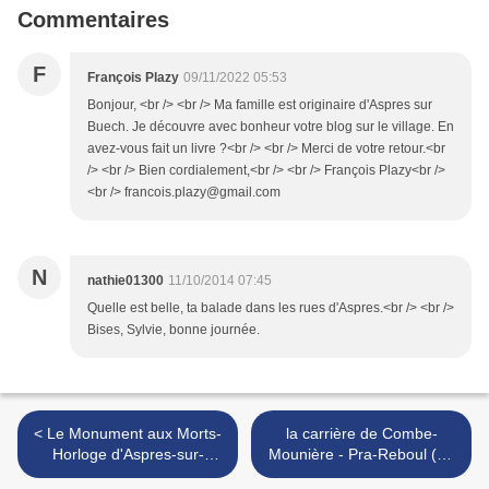
Commentaires
F
François Plazy
09/11/2022 05:53
Bonjour, <br /> <br /> Ma famille est originaire d'Aspres sur
Buech. Je découvre avec bonheur votre blog sur le village. En
avez-vous fait un livre ?<br /> <br /> Merci de votre retour.<br
/> <br /> Bien cordialement,<br /> <br /> François Plazy<br />
<br /> francois.plazy@gmail.com
N
nathie01300
11/10/2014 07:45
Quelle est belle, ta balade dans les rues d'Aspres.<br /> <br />
Bises, Sylvie, bonne journée.
< Le Monument aux Morts-
la carrière de Combe-
Horloge d'Aspres-sur-
Mounière - Pra-Reboul (La
Buëch (Pays du Buëch)
Roche-de-Rame) >