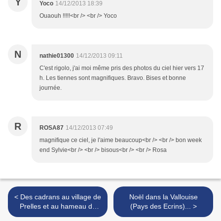
Y
Yoco
14/12/2013 18:39
Ouaouh !!!!!<br /> <br /> Yoco
N
nathie01300
14/12/2013 09:11
C'est rigolo, j'ai moi même pris des photos du ciel hier vers 17
h. Les tiennes sont magnifiques. Bravo. Bises et bonne
journée.
R
ROSA87
14/12/2013 07:49
magnifique ce ciel, je l'aime beaucoup<br /> <br /> bon week
end Sylvie<br /> <br /> bisous<br /> <br /> Rosa
< Des cadrans au village de
Noël dans la Vallouise
Prelles et au hameau de
(Pays des Ecrins)... >
Sachas (Saint-Martin de