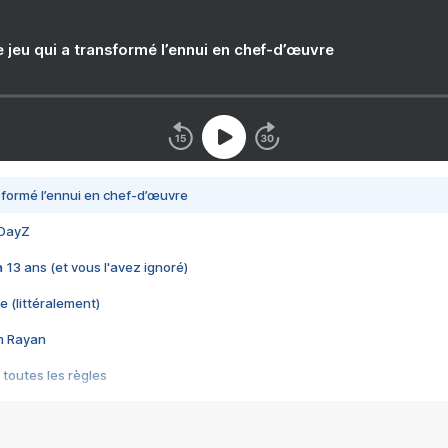
e jeu qui a transformé l’ennui en chef-d’œuvre
nsformé l’ennui en chef-d’œuvre
 DayZ
 a 13 ans (et vous l'avez ignoré)
e (littéralement)
im Rayan
 toutes les règles
s les jeux vidéo
us choquant de Rockstar ? - Le scandale BULLY