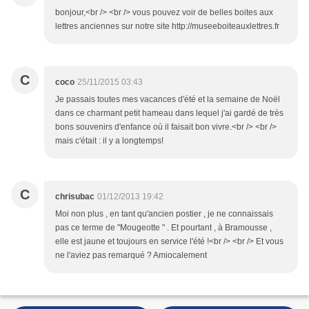
bonjour,<br /> <br /> vous pouvez voir de belles boites aux
lettres anciennes sur notre site http://museeboiteauxlettres.fr
C
coco
25/11/2015 03:43
Je passais toutes mes vacances d'été et la semaine de Noël
dans ce charmant petit hameau dans lequel j'ai gardé de très
bons souvenirs d'enfance où il faisait bon vivre.<br /> <br />
mais c'était : il y a longtemps!
C
chrisubac
01/12/2013 19:42
Moi non plus , en tant qu'ancien postier , je ne connaissais
pas ce terme de "Mougeotte " . Et pourtant , à Bramousse ,
elle est jaune et toujours en service l'été !<br /> <br /> Et vous
ne l'aviez pas remarqué ? Amiocalement