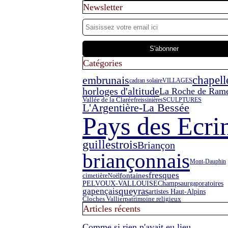
Newsletter
Catégories
embrunais
chapell
cadran solaire
VILLAGES
horloges d'altitude
La Roche de Ram
Vallée de la Clarée
freissinières
SCULPTURES
L'Argentière-La Bessée
Pays des Ecri
guillestrois
Briançon
briançonnais
Mont-Dauphin
fresques
fontaines
cimetière
Noël
PELVOUX-VALLOUISE
oratoires
Champsaur
gap
queyras
gapençais
artistes Haut-Alpins
Cloches Vallier
patrimoine religieux
Articles récents
Comme si rien n'avait eu lieu...