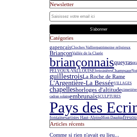
Newsletter
Catégories
gapençais
Cloches Vallier
patrimoine religieux
Briançon
Vallée de la Clarée
briançonnais
queyras
or
PELVOUX-VALLOUISE
Champsaur
freissinières
Noë
guillestrois
La Roche de Rame
L'Argentière-La Bessée
VILLAGES
chapelles
horloges d'altitude
cimetière
embrunais
cadran solaire
SCULPTURES
Pays des Ecri
fresqu
fontaines
artistes Haut-Alpins
Mont-Dauphin
Articles récents
Comme si rien n'avait eu lieu...