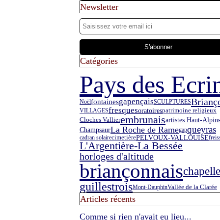
Newsletter
Catégories
Pays des Ecri
Brianç
gapençais
fontaines
Noël
SCULPTURES
fresques
oratoires
VILLAGES
patrimoine religieux
embrunais
artistes Haut-Alpin
Cloches Vallier
queyras
La Roche de Rame
Champsaur
gap
PELVOUX-VALLOUISE
cadran solaire
cimetière
freis
L'Argentière-La Bessée
horloges d'altitude
briançonnais
chapell
guillestrois
Vallée de la Clarée
Mont-Dauphin
Articles récents
Comme si rien n'avait eu lieu...