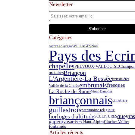
Newsletter
Catégories
cadran solaire
gap
VILLAGES
Noël
Pays des Ecri
chapelles
PELVOUX-VALLOUISE
Champsa
Briançon
oratoires
L'Argentière-La Bessée
freissinières
embrunais
fresques
Vallée de la Clarée
La Roche de Rame
Mont-Dauphin
briançonnais
cimetière
guillestrois
patrimoine religieux
horloges d'altitude
queyras
SCULPTURES
gapençais
artistes Haut-Alpins
Cloches Vallier
fontaines
Articles récents