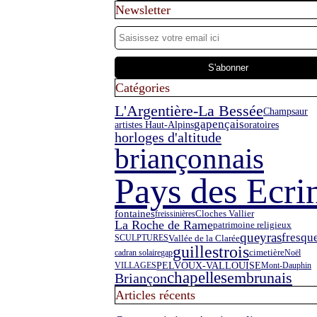
Newsletter
Catégories
L'Argentière-La Bessée
Champsaur
gapençais
oratoires
artistes Haut-Alpins
horloges d'altitude
briançonnais
Pays des Ecri
fontaines
freissinières
Cloches Vallier
La Roche de Rame
patrimoine religieux
queyras
fresqu
Vallée de la Clarée
SCULPTURES
guillestrois
cadran solaire
gap
cimetière
Noël
PELVOUX-VALLOUISE
VILLAGES
Mont-Dauphin
chapelles
embrunais
Briançon
Articles récents